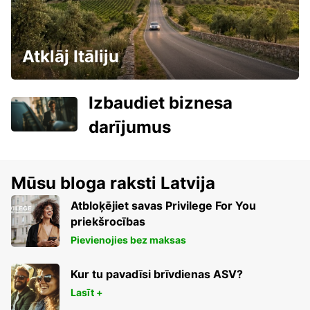
Atklāj Itāliju
Izbaudiet biznesa
darījumus
Mūsu bloga raksti Latvija
Atbloķējiet savas Privilege For You
priekšrocības
Pievienojies bez maksas
Kur tu pavadīsi brīvdienas ASV?
Lasīt +