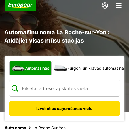
Automašīnu noma La Roche-sur-Yon :
Atklājiet visas mūsu stacijas
Kāda veida transportlīdzeklis?
Automašīnas
Furgoni un kravas automašīnas
Izvēlieties saņemšanas vietu
Auto noma
La Roche Sur Yon