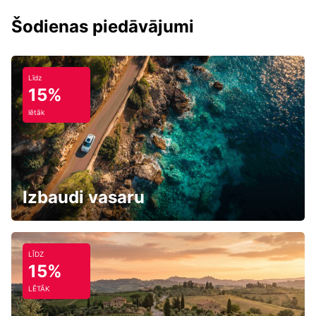
Šodienas piedāvājumi
Līdz
15%
lētāk
Izbaudi vasaru
LĪDZ
15%
LĒTĀK