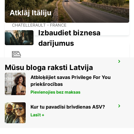
Atklāj Itāliju
CHATELLERAULT
CHATELLERAULT - FRANCE
Izbaudiet biznesa
darījumus
CHATELLERAULT RAILWAY STATION
Mūsu bloga raksti Latvija
CHATELLERAULT - FRANCE
Atbloķējiet savas Privilege For You
priekšrocības
Pievienojies bez maksas
Kur tu pavadīsi brīvdienas ASV?
CHAUVIGNY
CHAUVIGNY - FRANCE
Lasīt +