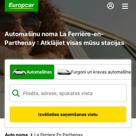
Automašīnu noma La Ferrière-en-
Parthenay : Atklājiet visas mūsu stacijas
Kāda veida transportlīdzeklis?
Automašīnas
Furgoni un kravas automašīnas
Izvēlieties saņemšanas vietu
Auto noma
La Ferriere En Parthenay