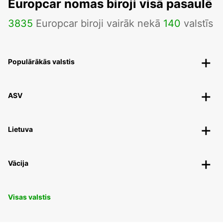
Europcar nomas biroji visā pasaulē
3835
Europcar biroji vairāk nekā
140
valstīs
Populārākās valstis
ASV
Lietuva
Vācija
Visas valstis