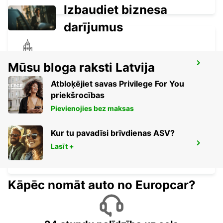
Izbaudiet biznesa
darījumus
RASTATT MERCEDES-BENZ FORUM
Mūsu bloga raksti Latvija
(DROP-OFF ONLY)
RASTATT - GERMANY
Atbloķējiet savas Privilege For You
priekšrocības
Pievienojies bez maksas
Kur tu pavadīsi brīvdienas ASV?
SARREBOURG DT
Lasīt +
SARREBOURG - FRANCE
Kāpēc nomāt auto no Europcar?