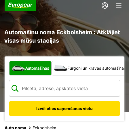
Automašīnu noma Eckbolsheim : Atklājiet
visas mūsu stacijas
Kāda veida transportlīdzeklis?
Automašīnas
Furgoni un kravas automašīnas
Izvēlieties saņemšanas vietu
Auto noma
Eckbolsheim