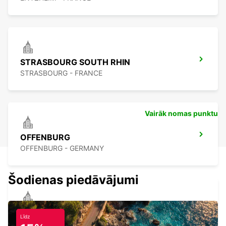
STRASBOURG SOUTH RHIN
STRASBOURG - FRANCE
Vairāk nomas punktu
OFFENBURG
OFFENBURG - GERMANY
Šodienas piedāvājumi
HAGUENAU
Līdz
HAGUENAU - FRANCE