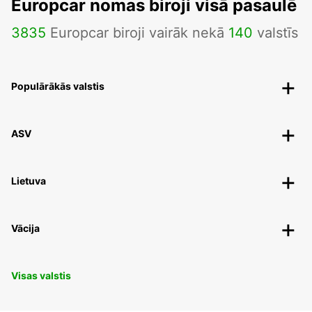
Europcar nomas biroji visā pasaulē
3835
Europcar biroji vairāk nekā
140
valstīs
Populārākās valstis
ASV
Lietuva
Vācija
Visas valstis