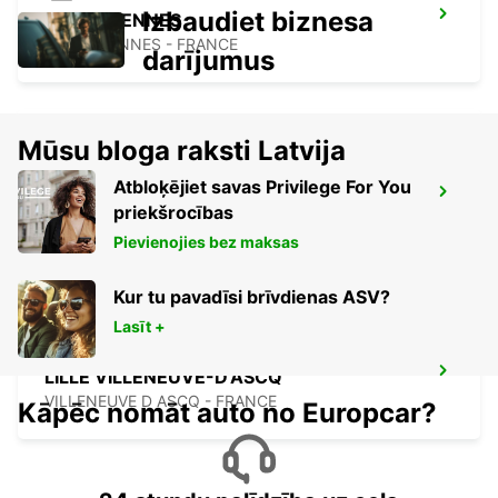
Izbaudiet biznesa
VALENCIENNES
VALENCIENNES - FRANCE
darījumus
Mūsu bloga raksti Latvija
LENS RAILWAY STATION - SERVICE
Atbloķējiet savas Privilege For You
POINT
priekšrocības
LENS - FRANCE
Pievienojies bez maksas
Kur tu pavadīsi brīvdienas ASV?
Lasīt +
LILLE VILLENEUVE-D'ASCQ
VILLENEUVE D ASCQ - FRANCE
Kāpēc nomāt auto no Europcar?