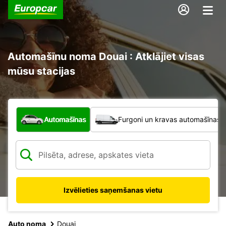
Automašīnu noma Douai : Atklājiet visas
mūsu stacijas
Kāda veida transportlīdzeklis?
Automašīnas
Furgoni un kravas automašīnas
Izvēlieties saņemšanas vietu
Auto noma
Douai