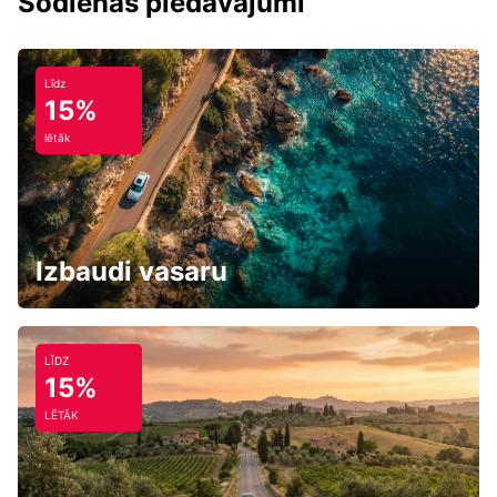
Šodienas piedāvājumi
Līdz
15%
lētāk
Izbaudi vasaru
LĪDZ
15%
LĒTĀK