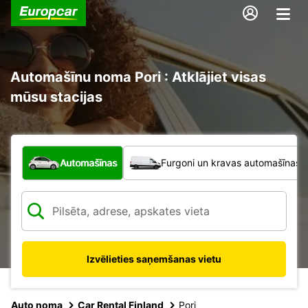
Automašīnu noma Pori : Atklājiet visas
mūsu stacijas
Kāda veida transportlīdzeklis?
Automašīnas
Furgoni un kravas automašīnas
Izvēlieties saņemšanas vietu
Auto noma
Car Rental Finland
Pori