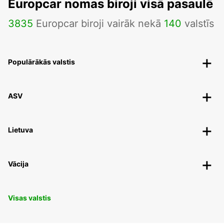
Europcar nomas biroji visā pasaulē
3835
Europcar biroji vairāk nekā
140
valstīs
Populārākās valstis
ASV
Lietuva
Vācija
Visas valstis