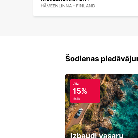
HÄMEENLINNA - FINLAND
Šodienas piedāvāju
Līdz
15%
lētāk
Izbaudi vasaru