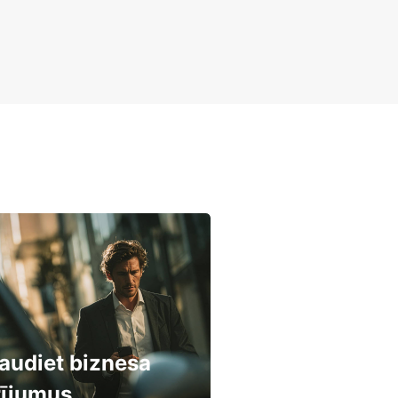
audiet biznesa
rījumus