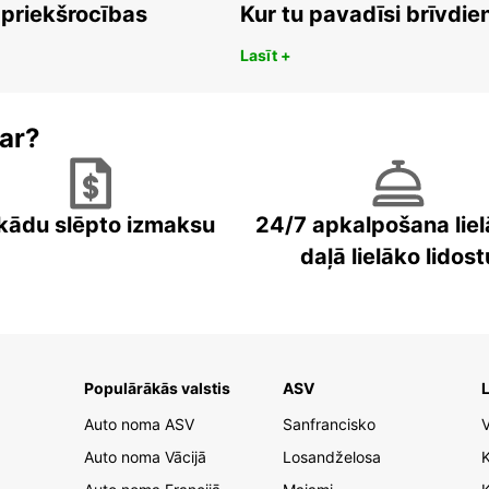
 priekšrocības
Kur tu pavadīsi brīvdi
Lasīt +
ar?
kādu slēpto izmaksu
24/7 apkalpošana liel
daļā lielāko lidost
Populārākās valstis
ASV
L
Auto noma ASV
Sanfrancisko
V
Auto noma Vācijā
Losandželosa