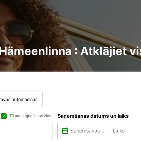
meenlinna : Atklājiet vi
ravas automašīnas
Saņemšanas datums un laiks
Tā pati atgriešanas vieta