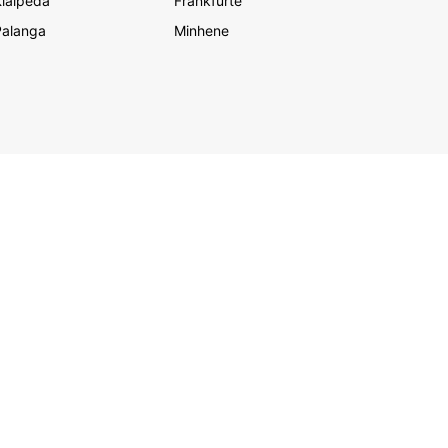
laipēda
Frankfurte
Palanga
Minhene