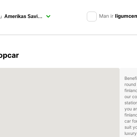
Man ir
līgumce
u
ropcar
Benefi
round 
finlan
our co
statio
you ar
finlan
car fo
suit 
luxury