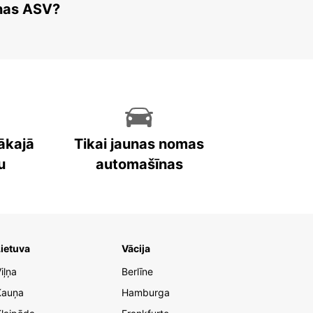
enas ASV?
ākajā
Tikai jaunas nomas
u
automašīnas
ietuva
Vācija
iļņa
Berlīne
Kauņa
Hamburga