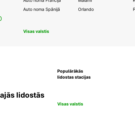
Auto noma Francijā
Maiami
K
Auto noma Spānijā
Orlando
0
Visas valstis
Populārākās
lidostas stacijas
jās lidostās
Visas valstis