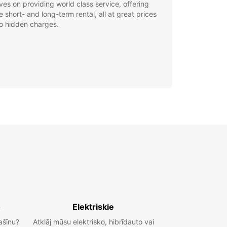
ves on providing world class service, offering
le short- and long-term rental, all at great prices
o hidden charges.
o
Elektriskie
ašīnu?
Atklāj mūsu elektrisko, hibrīdauto vai