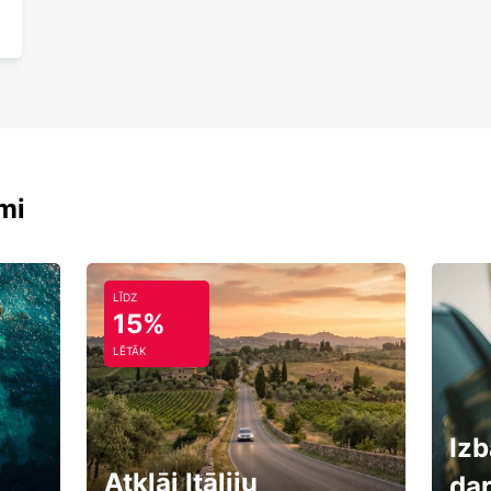
mi
LĪDZ
15%
LĒTĀK
Izb
Atklāj Itāliju
da