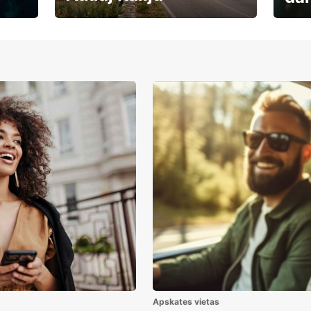
Auto
Rezervē savas brīvdienas
uzņē
Apskates vietas