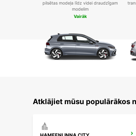
pilsētas modeļa līdz videi draudzīgam
tran
modelim
Vairāk
Atklājiet mūsu populārākos
HAMEENLINNA CITY