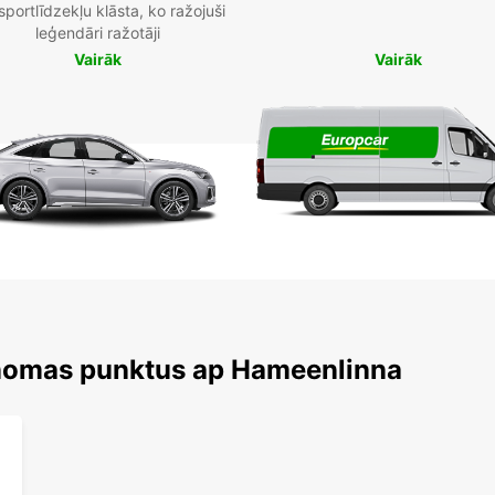
sportlīdzekļu klāsta, ko ražojuši
leģendāri ražotāji
Vairāk
Vairāk
 nomas punktus ap Hameenlinna