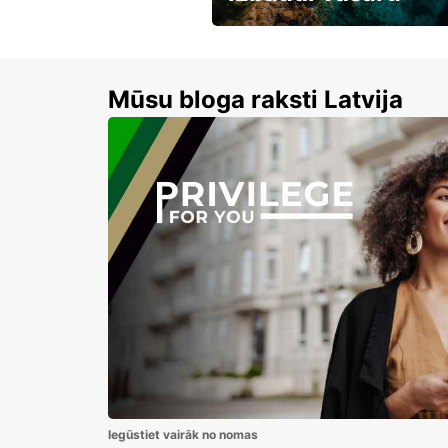
Līdz 15% atlaides auto nomai
Mūsu bloga raksti Latvija
Iegūstiet vairāk no nomas