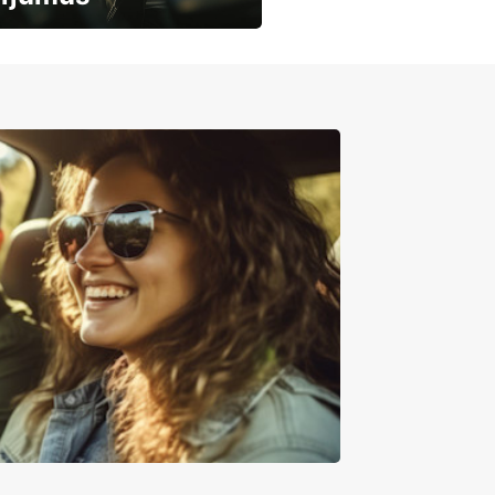
mašīnu noma
mumiem