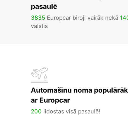
pasaulē
3835
Europcar biroji vairāk nekā
14
valstīs
Automašīnu noma populārāka
ar Europcar
200
lidostas visā pasaulē!