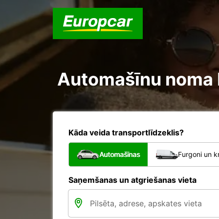
Automašīnu noma Hä
Kāda veida transportlīdzeklis?
Automašīnas
Furgoni un k
Saņemšanas un atgriešanas vieta