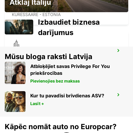
Atklāj Itāliju
KURESSAARE CITY STATION
KURESSAARE - ESTONIA
Izbaudiet biznesa
darījumus
HELSINKI CITY
Mūsu bloga raksti Latvija
HELSINKI - FINLAND
Atbloķējiet savas Privilege For You
priekšrocības
Pievienojies bez maksas
Kur tu pavadīsi brīvdienas ASV?
HELSINKI HERTTONIEMI
HELSINKI - FINLAND
Lasīt +
Kāpēc nomāt auto no Europcar?