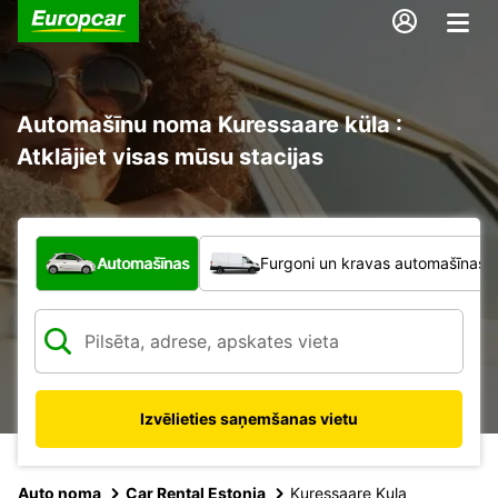
Automašīnu noma Kuressaare küla :
Atklājiet visas mūsu stacijas
Kāda veida transportlīdzeklis?
Automašīnas
Furgoni un kravas automašīnas
Izvēlieties saņemšanas vietu
Auto noma
Car Rental Estonia
Kuressaare Kula