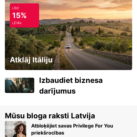
LĪDZ
15%
LĒTĀK
Atklāj Itāliju
Izbaudiet biznesa
darījumus
Mūsu bloga raksti Latvija
Atbloķējiet savas Privilege For You
priekšrocības