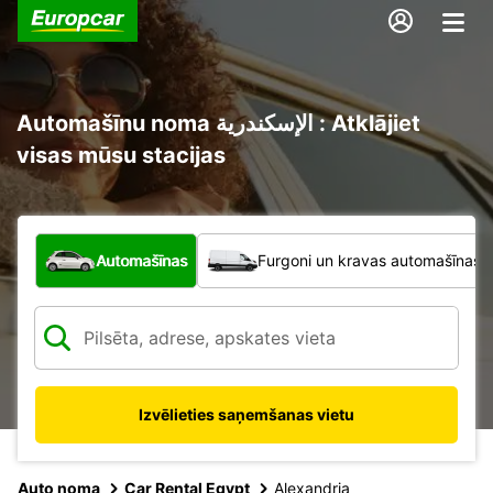
Automašīnu noma الإسكندرية : Atklājiet
visas mūsu stacijas
Kāda veida transportlīdzeklis?
Automašīnas
Furgoni un kravas automašīnas
Izvēlieties saņemšanas vietu
Auto noma
Car Rental Egypt
Alexandria