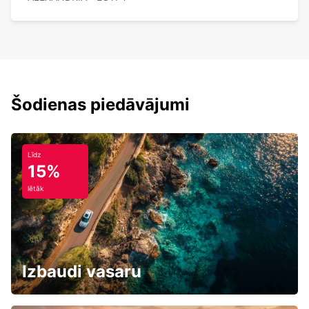
Šodienas piedāvājumi
Līdz
15%
lētāk
Izbaudi vasaru