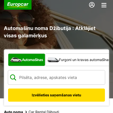
Automašīnu noma Džibutija : Atklājiet
visas galamērķus
Kāda veida transportlīdzeklis?
Automašīnas
Furgoni un kravas automašīnas
Izvēlieties saņemšanas vietu
Auto noma
Car Rental Djibouti