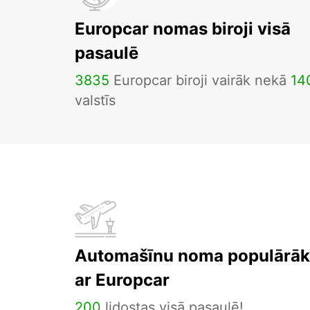
Europcar nomas biroji visā
pasaulē
3835
Europcar biroji vairāk nekā
14
valstīs
Automašīnu noma populārāka
ar Europcar
200
lidostas visā pasaulē!