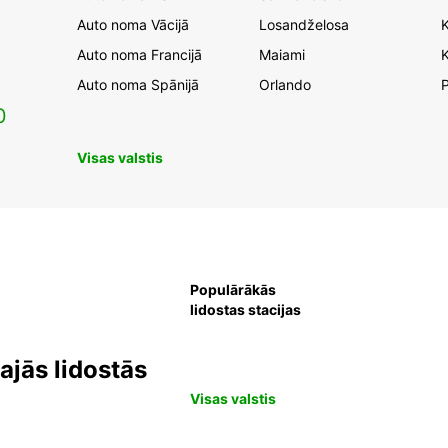
Auto noma Vācijā
Losandželosa
Auto noma Francijā
Maiami
K
Auto noma Spānijā
Orlando
0
Visas valstis
Populārākās
lidostas stacijas
jās lidostās
Visas valstis