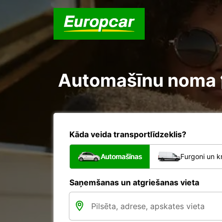
Automašīnu noma ក្
Kāda veida transportlīdzeklis?
Automašīnas
Furgoni un k
Saņemšanas un atgriešanas vieta