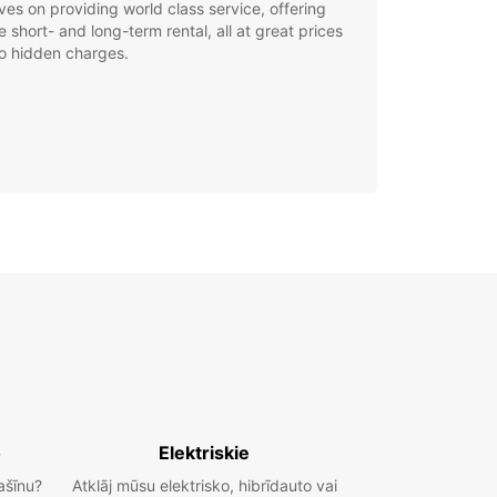
ves on providing world class service, offering
le short- and long-term rental, all at great prices
o hidden charges.
o
Elektriskie
ašīnu?
Atklāj mūsu elektrisko, hibrīdauto vai