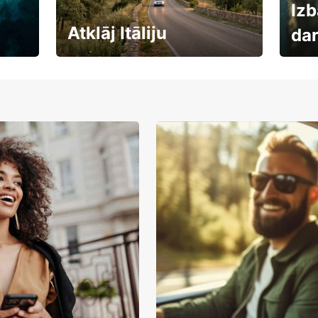
Izb
Atklāj Itāliju
da
Auto
Rezervē savas brīvdienas
uzņē