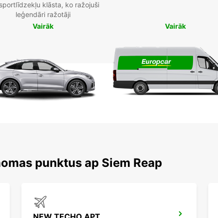
sportlīdzekļu klāsta, ko ražojuši
leģendāri ražotāji
Vairāk
Vairāk
 nomas punktus ap Siem Reap
NEW TECHO APT