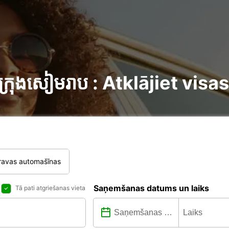
រុងសៀមរាប : Atklājiet visa
ravas automašīnas
Saņemšanas datums un laiks
Tā pati atgriešanas vieta