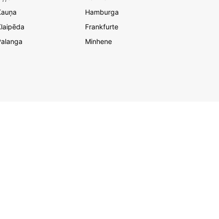
Kauņa
Hamburga
laipēda
Frankfurte
Palanga
Minhene