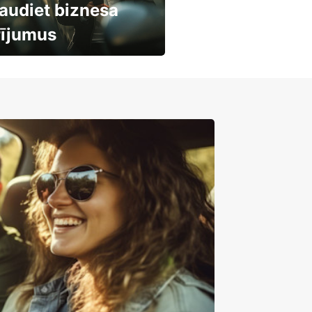
audiet biznesa
rījumus
mašīnu noma
mumiem