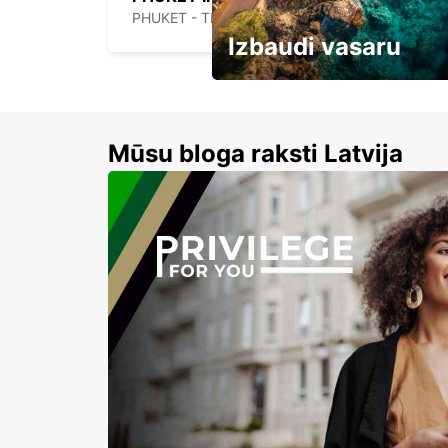
PHUKET - THAILAND
Izbaudi vasaru
Līdz 15% atlaides auto nomai
Mūsu bloga raksti Latvija