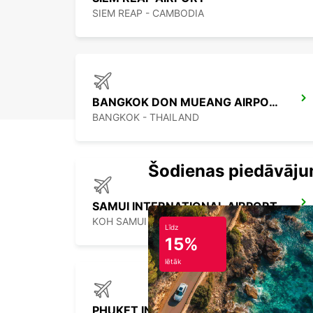
SIEM REAP - CAMBODIA
BANGKOK DON MUEANG AIRPORT
BANGKOK - THAILAND
Šodienas piedāvāju
SAMUI INTERNATIONAL AIRPORT
KOH SAMUI - THAILAND
Līdz
15%
lētāk
PHUKET INTERNATIONAL AIRPORT