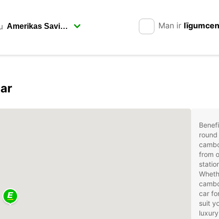
Man ir
līgumce
u
car
Benefi
round 
cambo
from o
statio
Whethe
cambod
car fo
suit 
luxury