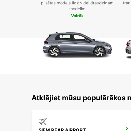
pilsētas modeļa līdz videi draudzīgam
tran
modelim
Vairāk
Atklājiet mūsu populārākos
SIEM REAP AIRPORT