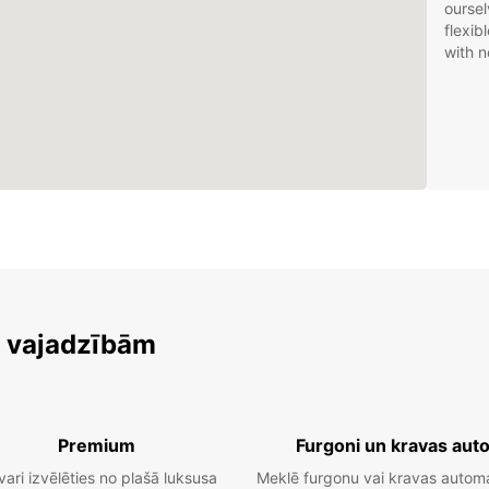
oursel
flexib
with n
m vajadzībām
Premium
Furgoni un kravas aut
vari izvēlēties no plašā luksusa
Meklē furgonu vai kravas autom