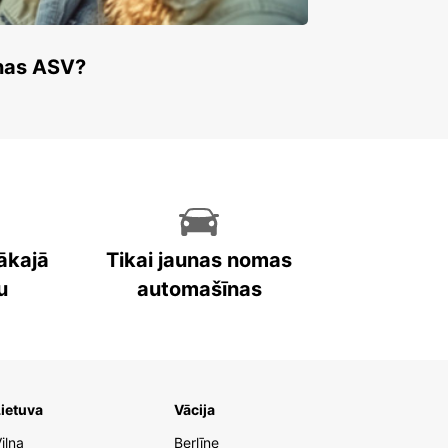
enas ASV?
ākajā
Tikai jaunas nomas
u
automašīnas
ietuva
Vācija
iļņa
Berlīne