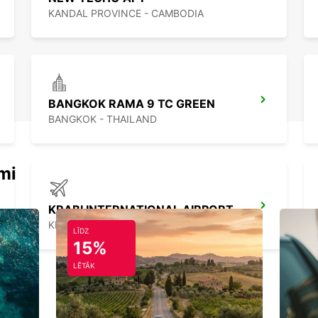
KANDAL PROVINCE - CAMBODIA
BANGKOK RAMA 9 TC GREEN
BANGKOK - THAILAND
mi
KRABI INTERNATIONAL AIRPORT
KRABI - THAILAND
LĪDZ
15%
LĒTĀK