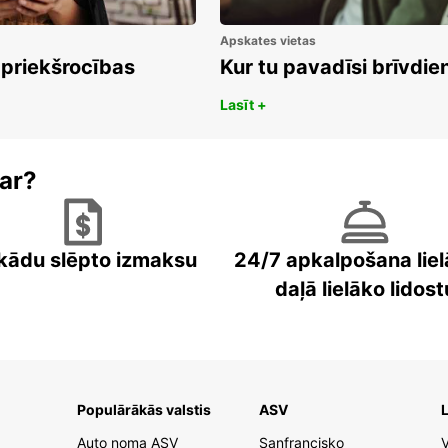
Apskates vietas
 priekšrocības
Kur tu pavadīsi brīvdi
Lasīt +
ar?
kādu slēpto izmaksu
24/7 apkalpošana liel
daļā lielāko lidost
Populārākās valstis
ASV
L
Auto noma ASV
Sanfrancisko
V