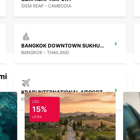
SIEM REAP - CAMBODIA
BANGKOK DOWNTOWN SUKHUMVIT
BANGKOK - THAILAND
mi
KRABI INTERNATIONAL AIRPORT
KRABI - THAILAND
LĪDZ
15%
LĒTĀK