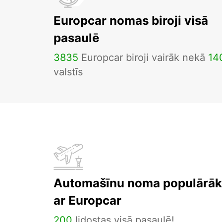
Europcar nomas biroji visā
pasaulē
3835
Europcar biroji vairāk nekā
14
valstīs
Automašīnu noma populārāka
ar Europcar
200
lidostas visā pasaulē!