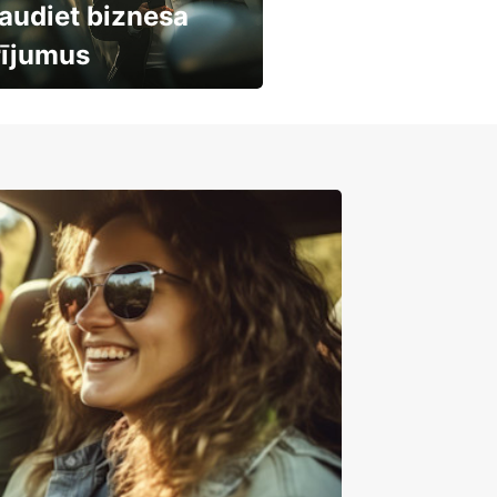
audiet biznesa
rījumus
mašīnu noma
mumiem