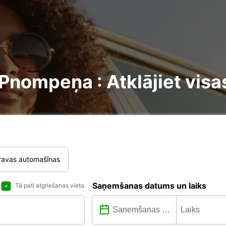
nompeņa : Atklājiet visa
ravas automašīnas
Saņemšanas datums un laiks
Tā pati atgriešanas vieta