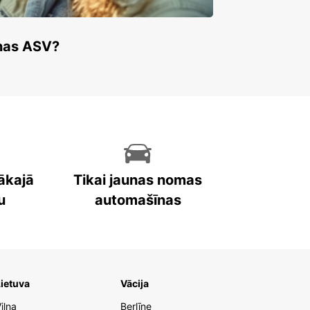
enas ASV?
ākajā
Tikai jaunas nomas
u
automašīnas
ietuva
Vācija
iļņa
Berlīne