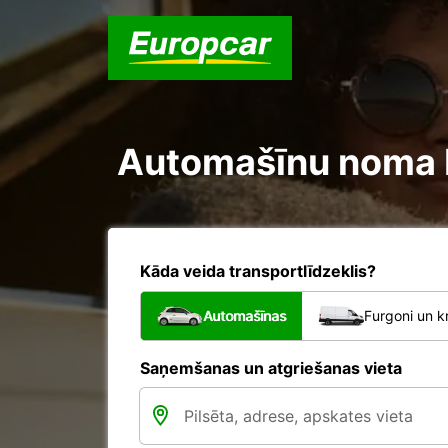
Automašīnu noma P
Kāda veida transportlīdzeklis?
Automašīnas
Furgoni un k
Saņemšanas un atgriešanas vieta