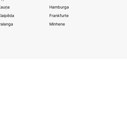
Kauņa
Hamburga
laipēda
Frankfurte
Palanga
Minhene