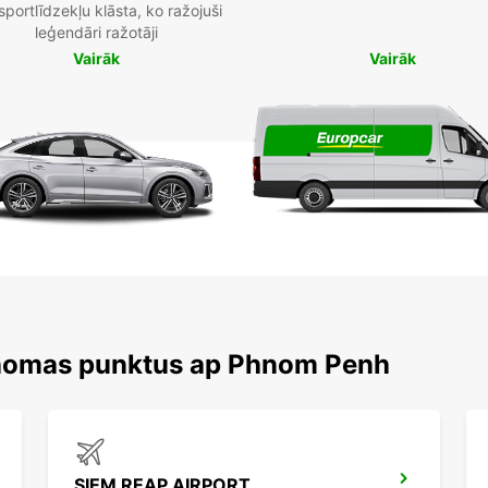
sportlīdzekļu klāsta, ko ražojuši
leģendāri ražotāji
Vairāk
Vairāk
 nomas punktus ap Phnom Penh
SIEM REAP AIRPORT