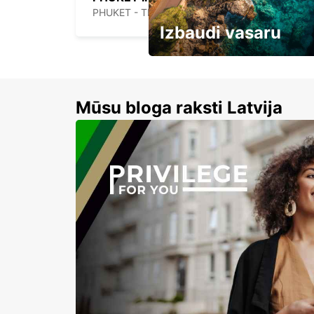
PHUKET - THAILAND
Izbaudi vasaru
Līdz 15% atlaides auto nomai
Mūsu bloga raksti Latvija