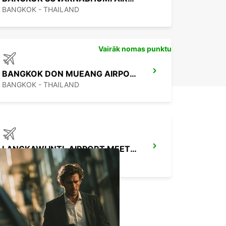
BANGKOK - THAILAND
Vairāk nomas punktu
BANGKOK DON MUEANG AIRPORT
BANGKOK - THAILAND
LANGKAWI INTL AIRPORT MEET AND GREET
KEDAH - MALAYSIA