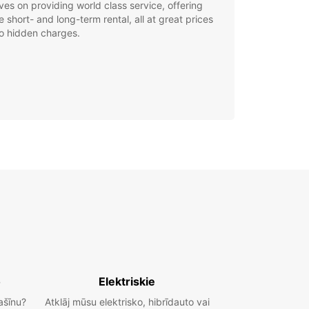
ves on providing world class service, offering
le short- and long-term rental, all at great prices
o hidden charges.
o
Elektriskie
ašīnu?
Atklāj mūsu elektrisko, hibrīdauto vai