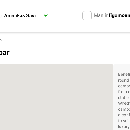
Man ir
līgumce
u
h
car
Benefi
round 
cambo
from o
stati
Whethe
cambod
a car 
to sui
luxury