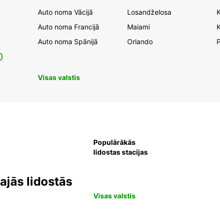
Auto noma Vācijā
Losandželosa
Auto noma Francijā
Maiami
K
Auto noma Spānijā
Orlando
0
Visas valstis
Populārākās
lidostas stacijas
jās lidostās
Visas valstis