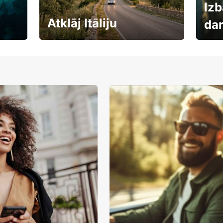
Izb
Atklāj Itāliju
da
Auto
Rezervē savas brīvdienas
uzņē