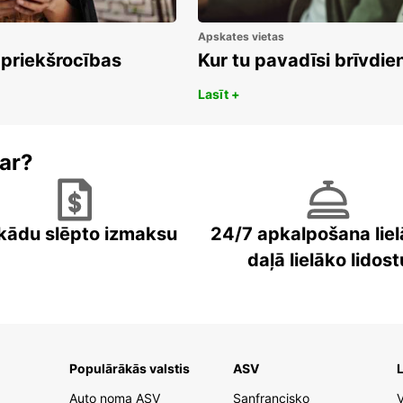
Apskates vietas
 priekšrocības
Kur tu pavadīsi brīvdi
Lasīt +
ar?
kādu slēpto izmaksu
24/7 apkalpošana liel
daļā lielāko lidost
Populārākās valstis
ASV
L
Auto noma ASV
Sanfrancisko
V