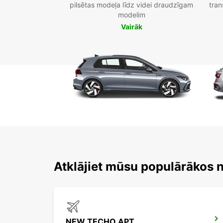
pilsētas modeļa līdz videi draudzīgam
tran
modelim
Vairāk
Atklājiet mūsu populārākos
NEW TECHO APT