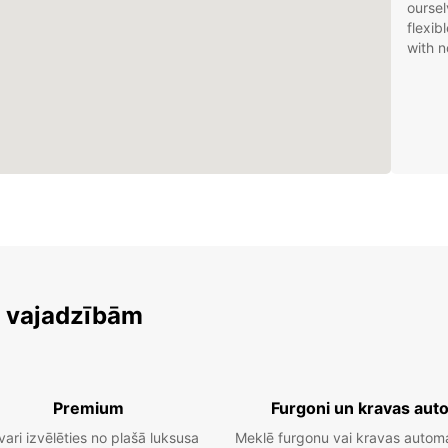
oursel
flexib
with n
m vajadzībām
Premium
Furgoni un kravas aut
vari izvēlēties no plašā luksusa
Meklē furgonu vai kravas autom