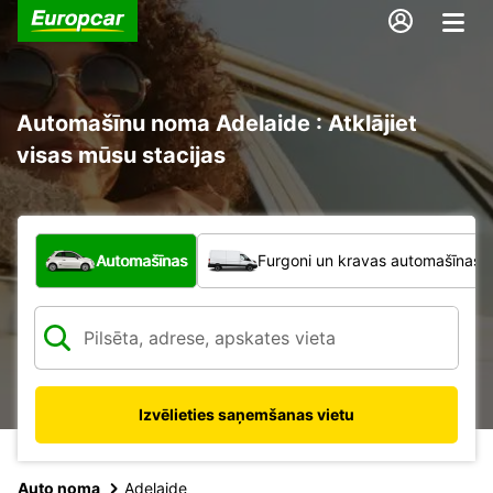
Automašīnu noma Adelaide : Atklājiet
visas mūsu stacijas
Kāda veida transportlīdzeklis?
Automašīnas
Furgoni un kravas automašīnas
Izvēlieties saņemšanas vietu
Auto noma
Adelaide