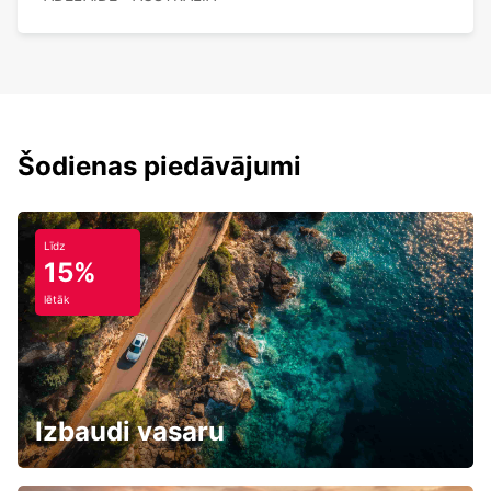
Šodienas piedāvājumi
Līdz
15%
lētāk
Izbaudi vasaru