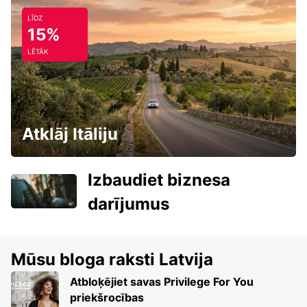
LĪDZ
15%
LĒTĀK
Atklāj Itāliju
Izbaudiet biznesa
darījumus
Mūsu bloga raksti Latvija
Atbloķējiet savas Privilege For You
priekšrocības