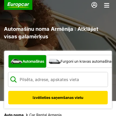
Automašīnu noma Armēnija : Atklājiet
visas galamērķus
Kāda veida transportlīdzeklis?
Automašīnas
Furgoni un kravas automašīnas
Izvēlieties saņemšanas vietu
Auto noma
Car Rental Armenia