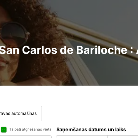
n Carlos de Bariloche : A
ravas automašīnas
Saņemšanas datums un laiks
Tā pati atgriešanas vieta