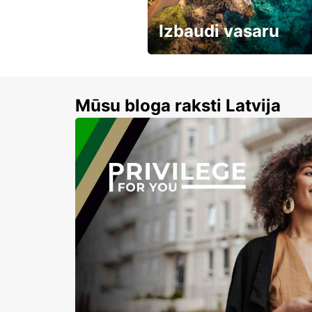
Izbaudi vasaru
Līdz 15% atlaides auto nomai
Mūsu bloga raksti Latvija