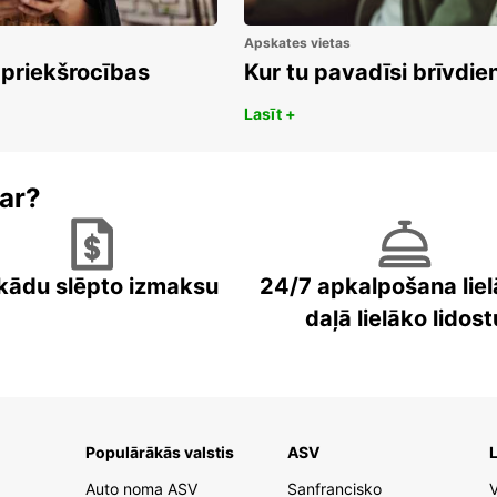
Apskates vietas
 priekšrocības
Kur tu pavadīsi brīvdi
Lasīt +
ar?
kādu slēpto izmaksu
24/7 apkalpošana liel
daļā lielāko lidost
Populārākās valstis
ASV
L
Auto noma ASV
Sanfrancisko
V