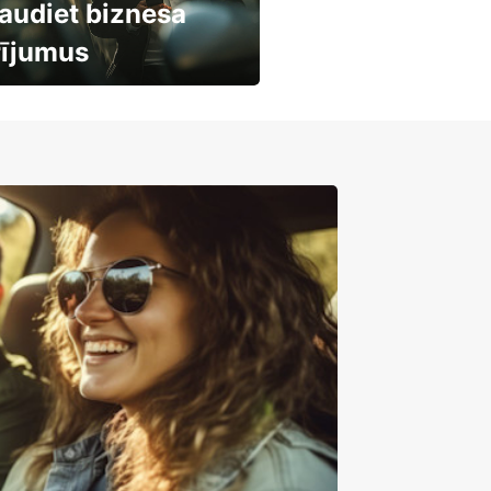
audiet biznesa
rījumus
mašīnu noma
mumiem