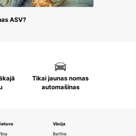
enas ASV?
ākajā
Tikai jaunas nomas
u
automašīnas
ietuva
Vācija
iļņa
Berlīne