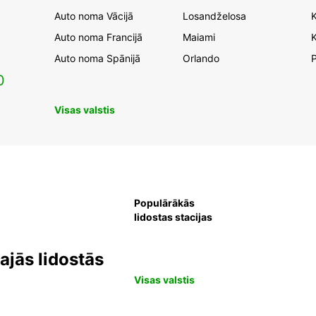
Auto noma Vācijā
Losandželosa
Auto noma Francijā
Maiami
K
Auto noma Spānijā
Orlando
0
Visas valstis
Populārākās
lidostas stacijas
jās lidostās
Visas valstis