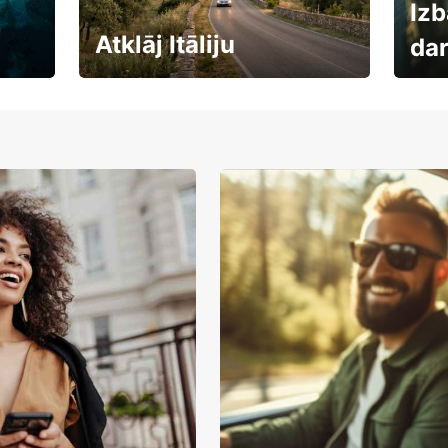
Izb
Atklāj Itāliju
da
Auto
Rezervē savas brīvdienas
uzņē