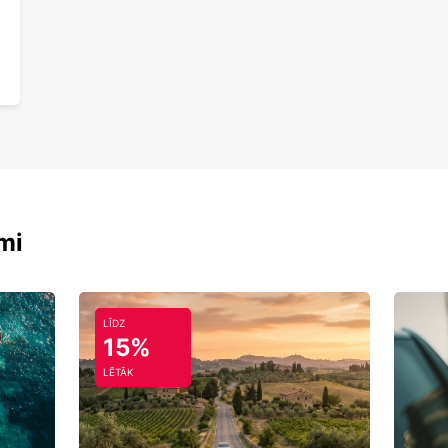
mi
LĪDZ
15%
LĒTĀK