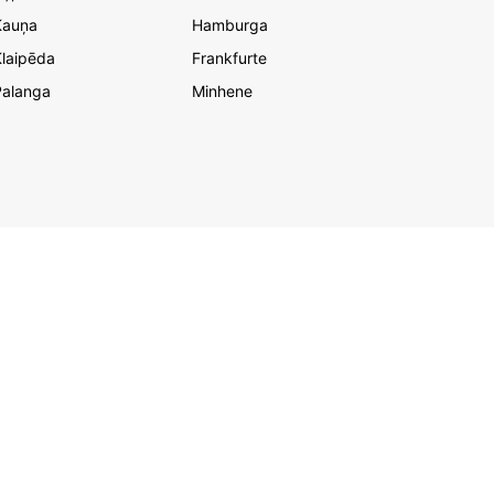
Kauņa
Hamburga
laipēda
Frankfurte
Palanga
Minhene