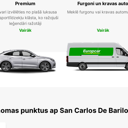
Premium
Furgoni un kravas aut
vari izvēlēties no plašā luksusa
Meklē furgonu vai kravas autom
sportlīdzekļu klāsta, ko ražojuši
leģendāri ražotāji
Vairāk
Vairāk
nomas punktus ap San Carlos De Baril