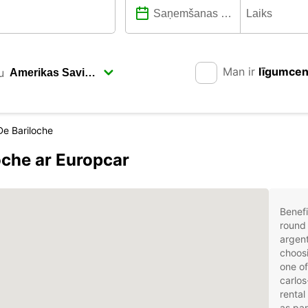
Man ir
līgumce
u
De Bariloche
loche ar Europcar
Benefi
round 
argent
choosi
one of
carlos
rental
as par