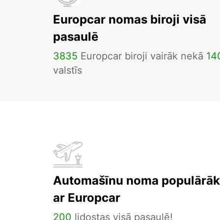
Europcar nomas biroji visā
pasaulē
3835
Europcar biroji vairāk nekā
14
valstīs
Automašīnu noma populārāka
ar Europcar
200
lidostas visā pasaulē!