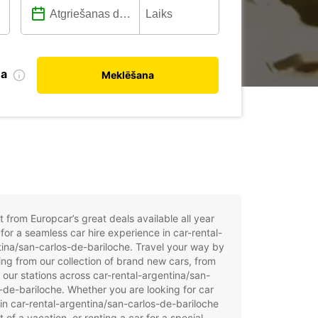
na
Meklēšana
t from Europcar’s great deals available all year
for a seamless car hire experience in car-rental-
ina/san-carlos-de-bariloche. Travel your way by
ng from our collection of brand new cars, from
 our stations across car-rental-argentina/san-
-de-bariloche. Whether you are looking for car
 in car-rental-argentina/san-carlos-de-bariloche
t of a vacation, or renting a car for a special