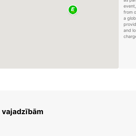
event,
from 
a glob
provid
and lo
charg
m vajadzībām