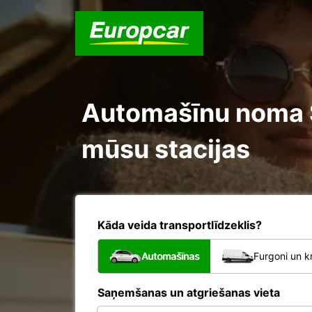
Automašīnu noma Sa
mūsu stacijas
Kāda veida transportlīdzeklis?
Automašīnas
Furgoni un k
Saņemšanas un atgriešanas vieta