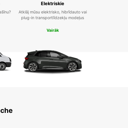
o
Elektriskie
ašīnu?
Atklāj mūsu elektrisko, hibrīdauto vai
plug-in transportlīdzekļu modeļus
Vairāk
oche