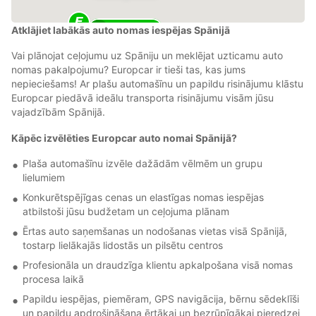
Atklājiet labākās auto nomas iespējas Spānijā
6
Vai plānojat ceļojumu uz Spāniju un meklējat uzticamu auto
nomas pakalpojumu? Europcar ir tieši tas, kas jums
nepieciešams! Ar plašu automašīnu un papildu risinājumu klāstu
Europcar piedāvā ideālu transporta risinājumu visām jūsu
vajadzībām Spānijā.
Kāpēc izvēlēties Europcar auto nomai Spānijā?
Plaša automašīnu izvēle dažādām vēlmēm un grupu
lielumiem
Konkurētspējīgas cenas un elastīgas nomas iespējas
atbilstoši jūsu budžetam un ceļojuma plānam
Ērtas auto saņemšanas un nodošanas vietas visā Spānijā,
tostarp lielākajās lidostās un pilsētu centros
Profesionāla un draudzīga klientu apkalpošana visā nomas
procesa laikā
Papildu iespējas, piemēram, GPS navigācija, bērnu sēdeklīši
un papildu apdrošināšana ērtākai un bezrūpīgākai pieredzei