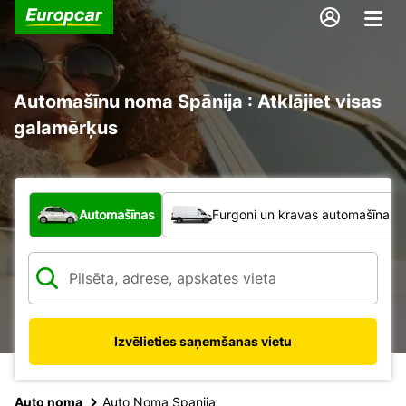
Automašīnu noma Spānija : Atklājiet visas
galamērķus
Kāda veida transportlīdzeklis?
Automašīnas
Furgoni un kravas automašīnas
Izvēlieties saņemšanas vietu
Auto noma
Auto Noma Spanija