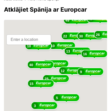
10
Atklājiet Spānija ar Europcar
4
49
26
22
30
10
10
13
16
23
40
12
9
25
15
5
3