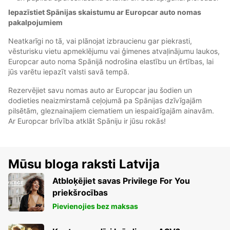
Iepazīstiet Spānijas skaistumu ar Europcar auto nomas
pakalpojumiem
Neatkarīgi no tā, vai plānojat izbraucienu gar piekrasti,
vēsturisku vietu apmeklējumu vai ģimenes atvaļinājumu laukos,
Europcar auto noma Spānijā nodrošina elastību un ērtības, lai
jūs varētu iepazīt valsti savā tempā.
Rezervējiet savu nomas auto ar Europcar jau šodien un
dodieties neaizmirstamā ceļojumā pa Spānijas dzīvīgajām
pilsētām, gleznainajiem ciematiem un iespaidīgajām ainavām.
Ar Europcar brīvība atklāt Spāniju ir jūsu rokās!
Mūsu bloga raksti Latvija
Atbloķējiet savas Privilege For You
priekšrocības
Pievienojies bez maksas