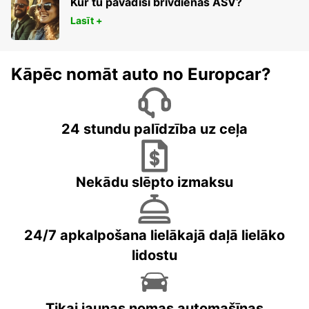
Kur tu pavadīsi brīvdienas ASV?
Lasīt +
Kāpēc nomāt auto no Europcar?
24 stundu palīdzība uz ceļa
Nekādu slēpto izmaksu
24/7 apkalpošana lielākajā daļā lielāko
lidostu
Tikai jaunas nomas automašīnas