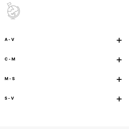
A - V
C - M
M - S
S - V