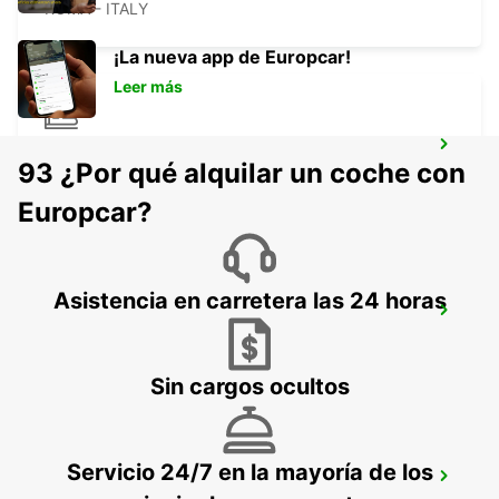
ROMA - ITALY
¡La nueva app de Europcar!
Leer más
ROME TERMINI RAILWAY STATION
93 ¿Por qué alquilar un coche con
ROMA - ITALY
Europcar?
Asistencia en carretera las 24 horas
ROME TIBURTINA RAILWAY STATION
ROMA - ITALY
Sin cargos ocultos
Servicio 24/7 en la mayoría de los
ROME VIA TIBURTINA