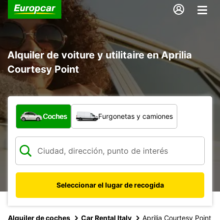
Alquiler de voiture y utilitaire en Aprilia
Courtesy Point
¿Qué tipo de vehículo?
Coches
Furgonetas y camiones
Seleccionar el lugar de recogida
Alquiler de coches
Car Rental Italy
Aprilia Courtesy Point