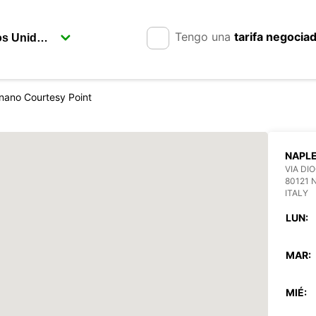
Tengo una
tarifa negocia
nano Courtesy Point
NAPL
VIA DI
80121 
ITALY
LUN:
MAR:
MIÉ: