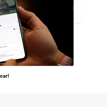
VASTO
VASTO - ITALY
car!