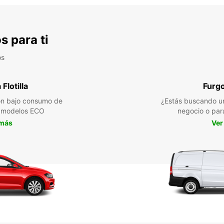
s para ti
os
Flotilla
Furg
n bajo consumo de
¿Estás buscando un
a modelos ECO
negocio o par
 más
Ver