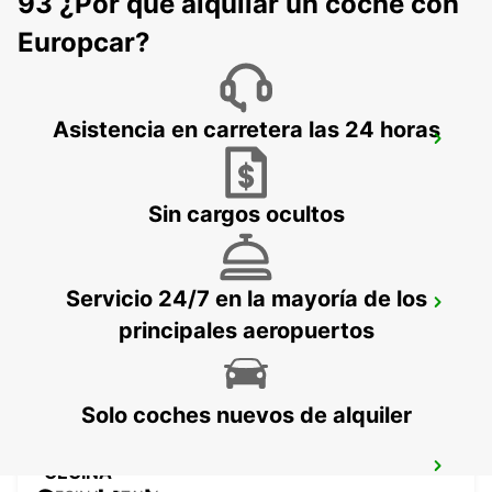
93 ¿Por qué alquilar un coche con
GENOVA - ITALY
Europcar?
Asistencia en carretera las 24 horas
PARMA
PARMA - ITALY
Sin cargos ocultos
Servicio 24/7 en la mayoría de los
SASSUOLO
principales aeropuertos
SASSUOLO - ITALY
Solo coches nuevos de alquiler
CECINA