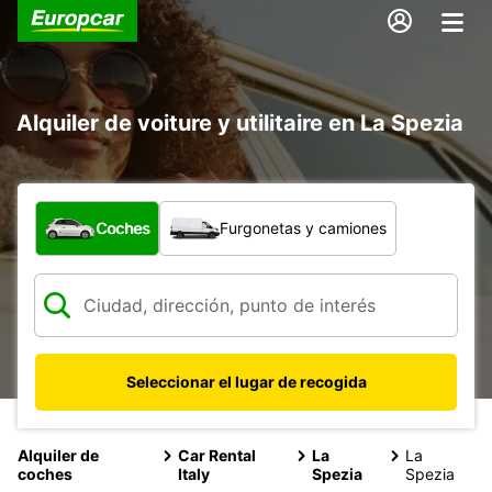
Alquiler de voiture y utilitaire en La Spezia
¿Qué tipo de vehículo?
Coches
Furgonetas y camiones
Seleccionar el lugar de recogida
Alquiler de
Car Rental
La
La
coches
Italy
Spezia
Spezia