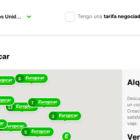
Tengo una
tarifa negocia
car
6
Alq
Descu
7
un coc
12
Croaci
2
satisf
viaje.
6
5
Ven