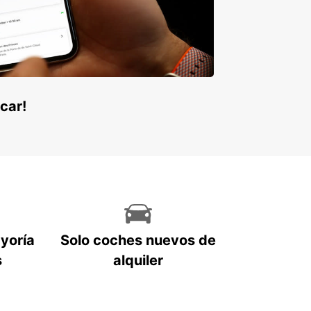
pciones que van desde económicos compactos
 lujosos SUVs, estamos seguros de que
rará el coche ideal para sus necesidades.
e su coche de alquiler en Croacia con Europcar
smo y comience a disfrutar de un viaje
dable en este encantador país europeo.
car!
ayoría
Solo coches nuevos de
s
alquiler