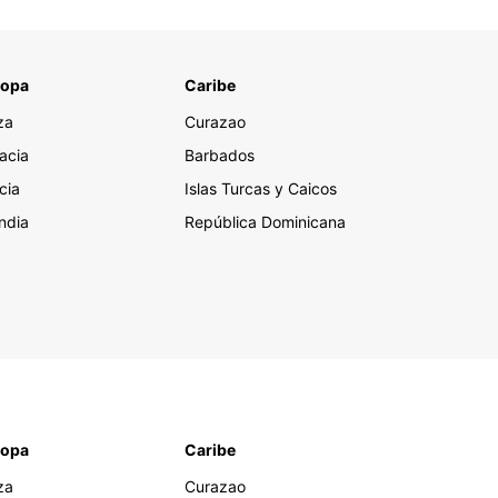
ropa
Caribe
za
Curazao
acia
Barbados
cia
Islas Turcas y Caicos
andia
República Dominicana
ropa
Caribe
za
Curazao