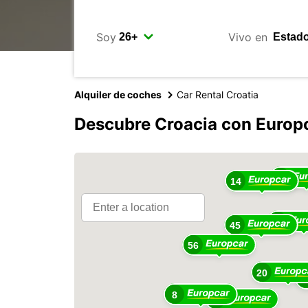
Soy
Vivo en
Alquiler de coches
Car Rental Croatia
Descubre Croacia con Europ
11
14
9
45
56
20
2
8
37