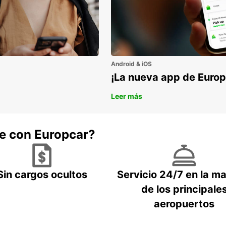
Con o
hasta
encont
Reserv
hoy mi
Android & iOS
inolvi
¡La nueva app de Europ
Leer más
he con Europcar?
Sin cargos ocultos
Servicio 24/7 en la m
de los principale
aeropuertos