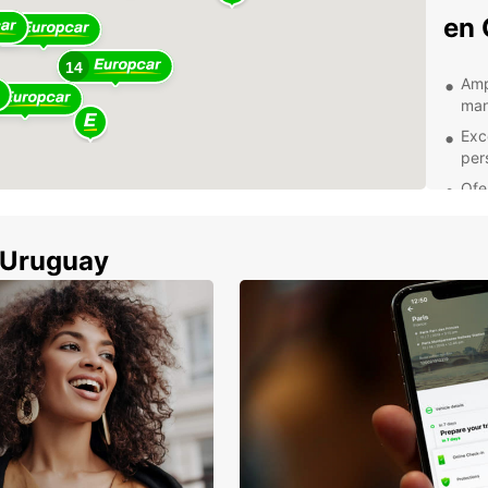
en 
23
14
Amp
man
Exce
per
Ofe
aho
Fac
n Uruguay
nue
Croaci
buscan
paraje
alquil
tiene 
restri
No im
famili
Zagreb