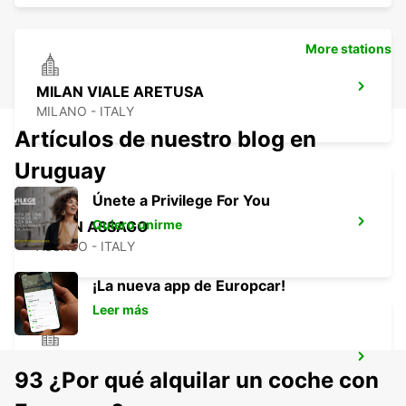
More stations
MILAN VIALE ARETUSA
MILANO - ITALY
Artículos de nuestro blog en
Uruguay
Únete a Privilege For You
Quiero unirme
MILAN ASSAGO
ASSAGO - ITALY
¡La nueva app de Europcar!
Leer más
MILAN VIALE ESPINASSE
93 ¿Por qué alquilar un coche con
MILANO - ITALY