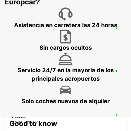
Europcar?
Asistencia en carretera las 24 horas
MONZA
MONZA - ITALY
Sin cargos ocultos
Servicio 24/7 en la mayoría de los
LODI
principales aeropuertos
LODI - ITALY
Solo coches nuevos de alquiler
PAVIA
Good to know
PAVIA - ITALY