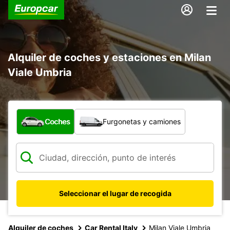
Alquiler de coches y estaciones en Milan
Viale Umbria
¿Qué tipo de vehículo?
Coches
Furgonetas y camiones
Seleccionar el lugar de recogida
Alquiler de coches
Car Rental Italy
Milan Viale Umbria