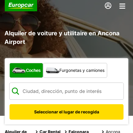
Alquiler de voiture y utilitaire en Ancona
Airport
¿Qué tipo de vehículo?
Coches
Furgonetas y camiones
Seleccionar el lugar de recogida
Alquiler de
Car Rental
Falconara
Ancona