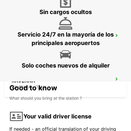
Sin cargos ocultos
Servicio 24/7 en la mayoría de los
AREZZO
principales aeropuertos
AREZZO - ITALY
Solo coches nuevos de alquiler
RAVENNA
Good to know
RAVENNA - ITALY
What should you bring at the station ?
Your valid driver license
If needed - an official translation of your driving