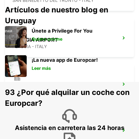
SAN BENEDETTO DEL TRONTO - ITALY
Artículos de nuestro blog en
Uruguay
Únete a Privilege For You
Quiero unirme
PERUGIA AIRPORT
PERUGIA - ITALY
¡La nueva app de Europcar!
Leer más
PERUGIA
93 ¿Por qué alquilar un coche con
PERUGIA - ITALY
Europcar?
Asistencia en carretera las 24 horas
FORLI AIRPORT
FORLÌ - ITALY