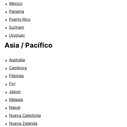
Mexico
Panama
Puerto Rico
Surinam
Uruguay
Asia / Pacífico
Australia
Camboya
Filipinas
Fiyi
Japon
Malasia
Nepal
Nueva Caledonia
Nueva Zelanda