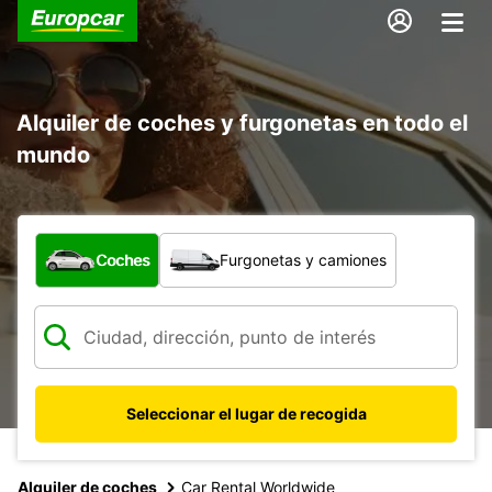
Alquiler de coches y furgonetas en todo el
mundo
¿Qué tipo de vehículo?
Coches
Furgonetas y camiones
Seleccionar el lugar de recogida
17
Alquiler de coches
Car Rental Worldwide