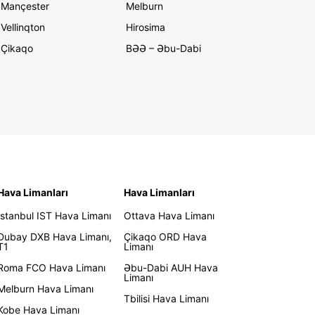
Mançester
Melburn
Vellinqton
Hirosima
Çikaqo
BƏƏ – Əbu-Dabi
Hava Limanları
Hava Limanları
İstanbul IST Hava Limanı
Ottava Hava Limanı
Dubay DXB Hava Limanı,
Çikaqo ORD Hava
T1
Limanı
Roma FCO Hava Limanı
Əbu-Dabi AUH Hava
Limanı
Melburn Hava Limanı
Tbilisi Hava Limanı
Kobe Hava Limanı