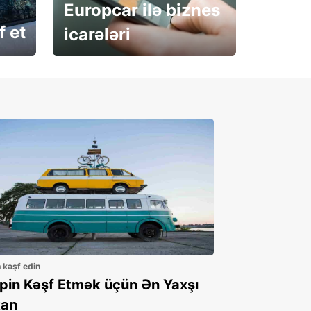
Europcar ilə biznes
f et
icarələri
İndi abunə olun
n kəşf edin
ppin Kəşf Etmək üçün Ən Yaxşı
an