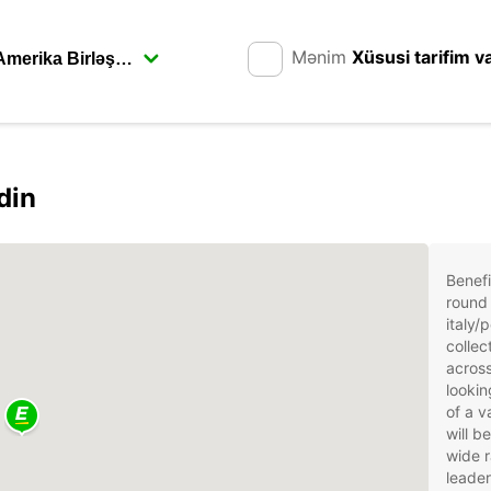
Mənim
Xüsusi tarifim v
din
Benefi
round 
italy/
collec
across
lookin
of a v
will b
wide r
leader