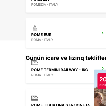
POMEZIA - ITALY
ROME EUR
ROMA - ITALY
Günün icarə və lizinq təkliflə
ROME TERMINI RAILWAY - IKC
ROMA - ITALY
2
ENDİ
ROME TIBURTINA STAZIONE FS