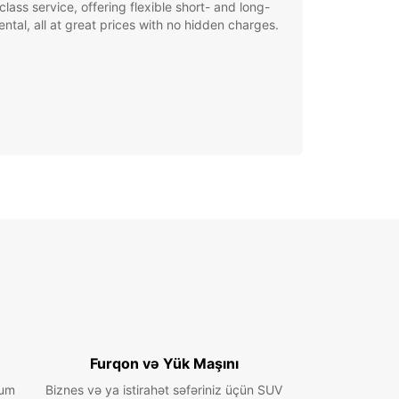
class service, offering flexible short- and long-
ental, all at great prices with no hidden charges.
Furqon və Yük Maşını
ium
Biznes və ya istirahət səfəriniz üçün SUV