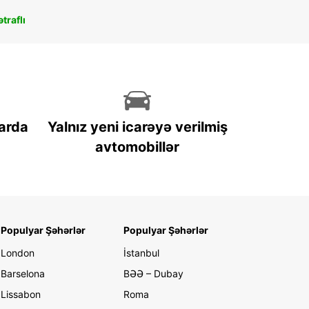
traflı
arda
Yalnız yeni icarəyə verilmiş
avtomobillər
Populyar Şəhərlər
Populyar Şəhərlər
London
İstanbul
Barselona
BƏƏ – Dubay
Lissabon
Roma