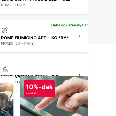
ROMA - ITALY
Daha çox stansiyalar
ROME FIUMICINO APT - IKC *RY*
FIUMICINO - ITALY
ROME VATICAN STATE - IKC
ROMA - ITALY
10%-dək
endirim!