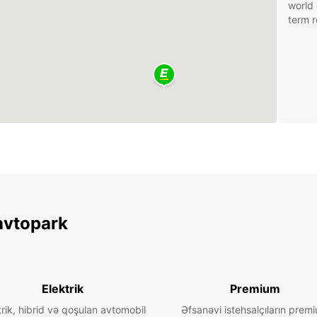
world 
term r
avtopark
Elektrik
Premium
trik, hibrid və qoşulan avtomobil
Əfsanəvi istehsalçıların prem