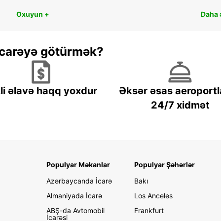
Oxuyun +
Daha ə
 icarəyə götürmək?
li əlavə haqq yoxdur
Əksər əsas aeroportl
24/7 xidmət
Populyar Məkanlar
Populyar Şəhərlər
Azərbaycanda İcarə
Bakı
Almaniyada İcarə
Los Anceles
ABŞ-da Avtomobil
Frankfurt
İcarəsi