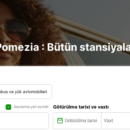
Pomezia : Bütün stansiyala
bus və yük avtomobilləri
Götürülmə tarixi və vaxtı
Qaytarma yeri eynidir