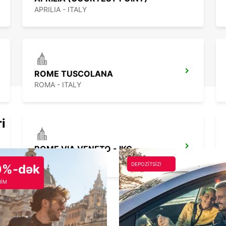
APRILIA - ITALY
ROME TUSCOLANA
ROMA - ITALY
ri
ROME VIA VENETO - IKC
ROMA - ITALY
DEPOZİTSİZ!
0%-dək
RİM