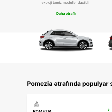
ekoloji təmiz modellər daxildir.
Daha ətraflı
Pomezia ətrafında populyar s
POMEZIA