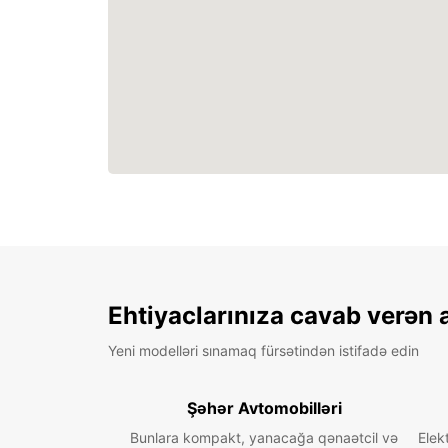
Ehtiyaclarınıza cavab verən 
Yeni modelləri sınamaq fürsətindən istifadə edin
Şəhər Avtomobilləri
Bunlara kompakt, yanacağa qənaətcil və
Elek