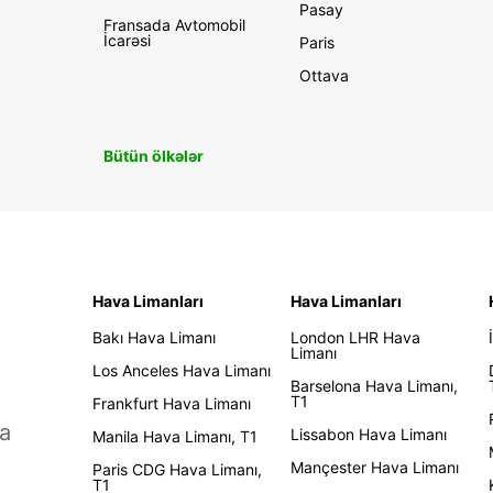
Pasay
Fransada Avtomobil
İcarəsi
Paris
Ottava
Bütün ölkələr
Hava Limanları
Hava Limanları
Bakı Hava Limanı
London LHR Hava
Limanı
Los Anceles Hava Limanı
Barselona Hava Limanı,
T1
Frankfurt Hava Limanı
a
Lissabon Hava Limanı
Manila Hava Limanı, T1
Mançester Hava Limanı
Paris CDG Hava Limanı,
T1