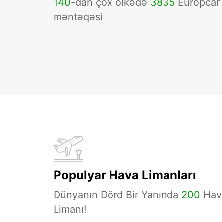
140
-dan çox ölkədə
3835
Europcar
məntəqəsi
Populyar Hava Limanları
Dünyanın Dörd Bir Yanında
200
Hav
Limanı!