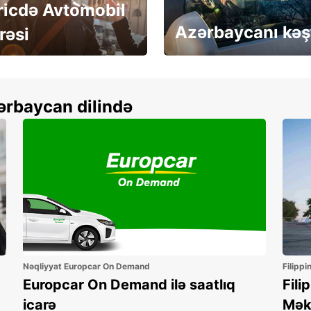
ricdə Avtomobil
Azərbaycanı kəş
rəsi
more
Depozitsiz icarə
ərbaycan dilində
Nəqliyyat Europcar On Demand
Filippi
Europcar On Demand ilə saatlıq
Fili
icarə
Mək