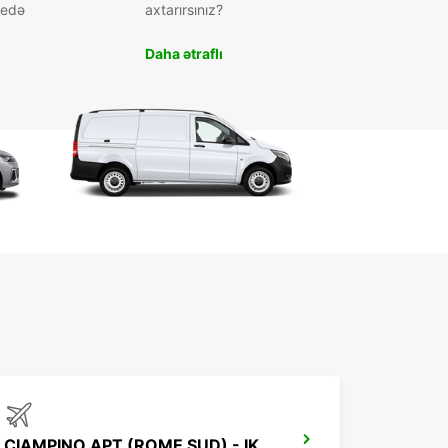
 edə
axtarırsınız?
Daha ətraflı
CIAMPINO APT (ROME SUD) - IKC *RY*