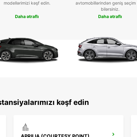
modellərimizi kəşf edin.
avtomobillərindən geniş seçim
bilərsiniz.
Daha ətraflı
Daha ətraflı
tansiyalarımızı kəşf edin
APRILIA (COURTESY POINT)