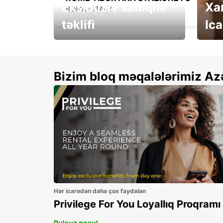
Eksklüziv sadiqlik
Xa
ROMA - ITALY
təklifi
Ica
Xallarınızı ikiqatlayın və
See 
qənaət edin!
Bizim bloq məqalələrimiz Az
Hər icarədən daha çox faydalan
Privilege For You Loyallıq Proqramı
Pulsuz qoşul