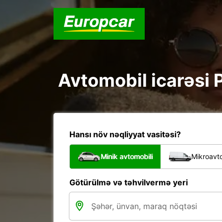
Avtomobil icarəsi 
Hansı növ nəqliyyat vasitəsi?
Minik avtomobili
Mikroavto
Götürülmə və təhvilvermə yeri