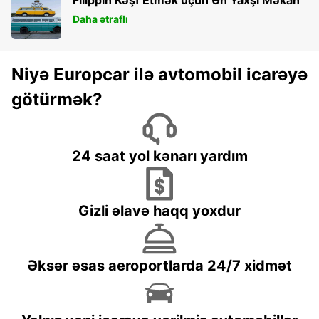
Daha ətraflı
Niyə Europcar ilə avtomobil icarəyə
götürmək?
24 saat yol kənarı yardım
Gizli əlavə haqq yoxdur
Əksər əsas aeroportlarda 24/7 xidmət