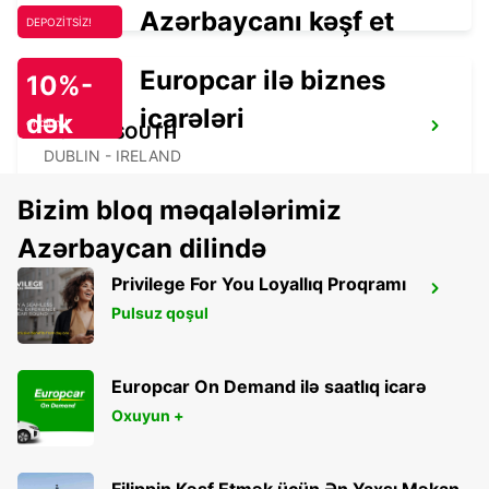
Azərbaycanı kəşf et
DEPOZİTSİZ!
Europcar ilə biznes
10%-
icarələri
dək
endirim!
DUBLIN SOUTH
DUBLIN - IRELAND
Bizim bloq məqalələrimiz
Azərbaycan dilində
Privilege For You Loyallıq Proqramı
DUBLIN SOUTH SANDYFORD
Pulsuz qoşul
SANDYFORD - IRELAND
Europcar On Demand ilə saatlıq icarə
Oxuyun +
Filippin Kəşf Etmək üçün Ən Yaxşı Məkan