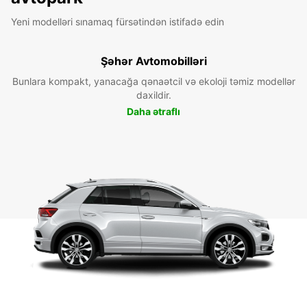
Yeni modelləri sınamaq fürsətindən istifadə edin
Şəhər Avtomobilləri
Bunlara kompakt, yanacağa qənaətcil və ekoloji təmiz modellər
daxildir.
Daha ətraflı