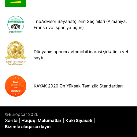
TripAdvisor Səyahətçilərin Seçimləri (Almaniya,
Fransa və İspaniya üçün)
Dünyanın aparıcı avtomobil icarəsi şirkətinin veb
saytı
KAYAK 2020 Ən Yüksək Təmizlik Standartları
©Europcar 2026
Xəritə
Hüquqi Məlumatlar
Kuki Siyasəti
Bizimlə əlaqə saxlayın