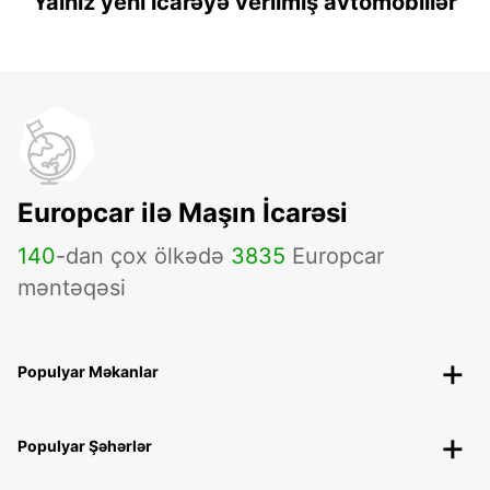
Yalnız yeni icarəyə verilmiş avtomobillər
Europcar ilə Maşın İcarəsi
140
-dan çox ölkədə
3835
Europcar
məntəqəsi
Populyar Məkanlar
Populyar Şəhərlər