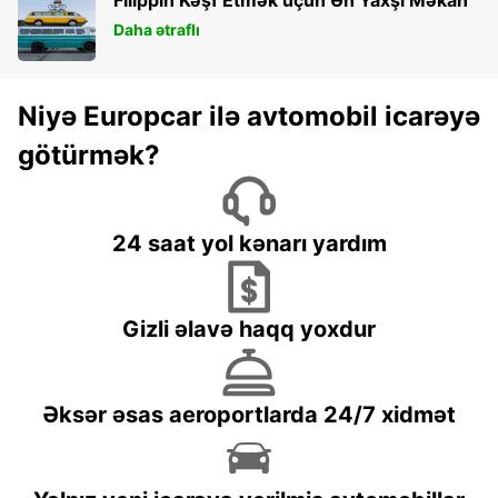
Daha ətraflı
Niyə Europcar ilə avtomobil icarəyə
götürmək?
24 saat yol kənarı yardım
Gizli əlavə haqq yoxdur
Əksər əsas aeroportlarda 24/7 xidmət