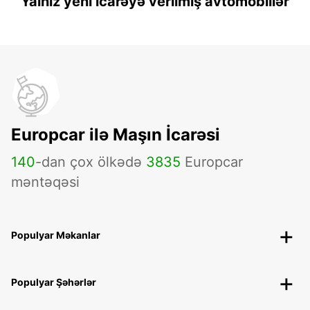
Yalnız yeni icarəyə verilmiş avtomobillər
Europcar ilə Maşın İcarəsi
140
-dan çox ölkədə
3835
Europcar
məntəqəsi
Populyar Məkanlar
Populyar Şəhərlər