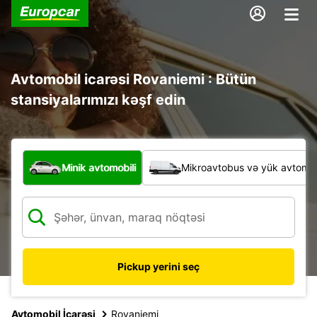
Avtomobil icarəsi Rovaniemi : Bütün
stansiyalarımızı kəşf edin
Hansı növ nəqliyyat vasitəsi?
Minik avtomobili
Mikroavtobus və yük avtomobi
Pickup yerini seç
Avtomobil İcarəsi
Rovaniemi