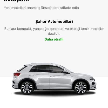
Yeni modelləri sınamaq fürsətindən istifadə edin
Şəhər Avtomobilləri
Bunlara kompakt, yanacağa qənaətcil və ekoloji təmiz modellər
daxildir.
Daha ətraflı