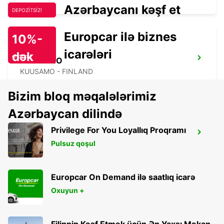
Azərbaycanı kəşf et
DEPOZİTSİZ!
Europcar ilə biznes
10%-
icarələri
dək
endirim!
KUUSAMO
KUUSAMO - FINLAND
Bizim bloq məqalələrimiz
Azərbaycan dilində
Privilege For You Loyallıq Proqramı
KUUSAMO AIRPORT
Pulsuz qoşul
KUUSAMO - FINLAND
Europcar On Demand ilə saatlıq icarə
Oxuyun +
Filippin Kəşf Etmək üçün Ən Yaxşı Məkan