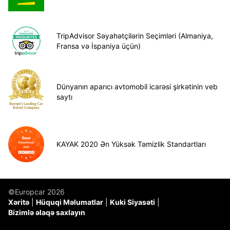
TripAdvisor Səyahətçilərin Seçimləri (Almaniya,
Fransa və İspaniya üçün)
Dünyanın aparıcı avtomobil icarəsi şirkətinin veb
saytı
KAYAK 2020 Ən Yüksək Təmizlik Standartları
©Europcar 2026
Xəritə
Hüquqi Məlumatlar
Kuki Siyasəti
Bizimlə əlaqə saxlayın