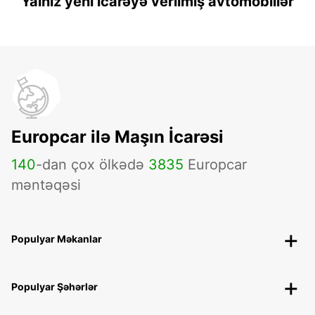
Yalnız yeni icarəyə verilmiş avtomobillər
Europcar ilə Maşın İcarəsi
140
-dan çox ölkədə
3835
Europcar
məntəqəsi
Populyar Məkanlar
Populyar Şəhərlər