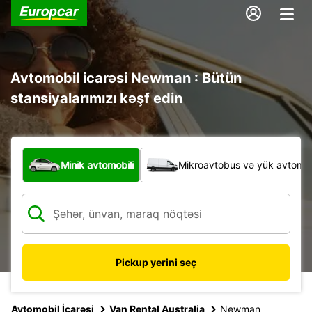
Avtomobil icarəsi Newman : Bütün
stansiyalarımızı kəşf edin
Hansı növ nəqliyyat vasitəsi?
Minik avtomobili
Mikroavtobus və yük avtomobi
Pickup yerini seç
Avtomobil İcarəsi
Van Rental Australia
Newman