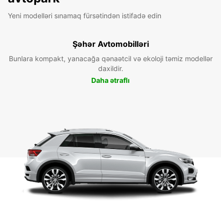
Yeni modelləri sınamaq fürsətindən istifadə edin
Şəhər Avtomobilləri
Bunlara kompakt, yanacağa qənaətcil və ekoloji təmiz modellər
daxildir.
Daha ətraflı