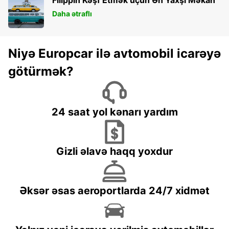
Daha ətraflı
Niyə Europcar ilə avtomobil icarəyə
götürmək?
24 saat yol kənarı yardım
Gizli əlavə haqq yoxdur
Əksər əsas aeroportlarda 24/7 xidmət