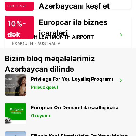
Azərbaycanı kəşf et
DEPOZİTSİZ!
Europcar ilə biznes
10%-
icarələri
dək
endirim!
EXMOUTH LEARMONTH AIRPORT
EXMOUTH - AUSTRALIA
Bizim bloq məqalələrimiz
Azərbaycan dilində
Privilege For You Loyallıq Proqramı
EXMOUTH - CITY
Pulsuz qoşul
EXMOUTH - AUSTRALIA
Europcar On Demand ilə saatlıq icarə
Oxuyun +
Filippin Kəşf Etmək üçün Ən Yaxşı Məkan