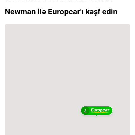
Newman ilə Europcar'ı kəşf edin
2