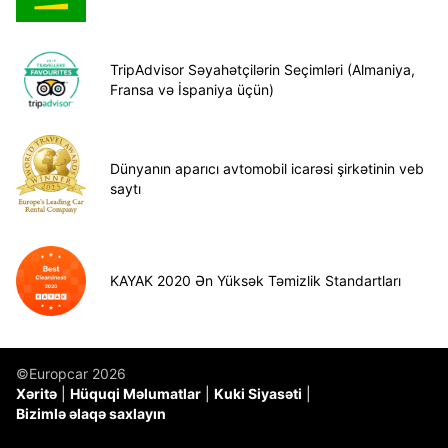
TripAdvisor Səyahətçilərin Seçimləri (Almaniya,
Fransa və İspaniya üçün)
Dünyanın aparıcı avtomobil icarəsi şirkətinin veb
saytı
KAYAK 2020 Ən Yüksək Təmizlik Standartları
©Europcar 2026
Xəritə
Hüquqi Məlumatlar
Kuki Siyasəti
Bizimlə əlaqə saxlayın