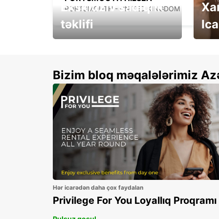
Eksklüziv sadiqlik
Xa
PORTSMOUTH - UNITED KINGDOM
təklifi
Ica
Xallarınızı ikiqatlayın və
See 
qənaət edin!
Bizim bloq məqalələrimiz Az
Hər icarədən daha çox faydalan
Privilege For You Loyallıq Proqramı
Pulsuz qoşul