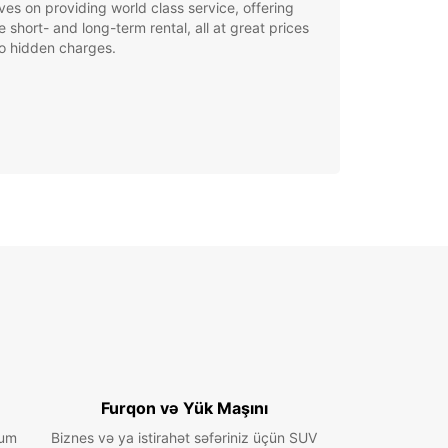
ves on providing world class service, offering
le short- and long-term rental, all at great prices
o hidden charges.
Furqon və Yük Maşını
ium
Biznes və ya istirahət səfəriniz üçün SUV