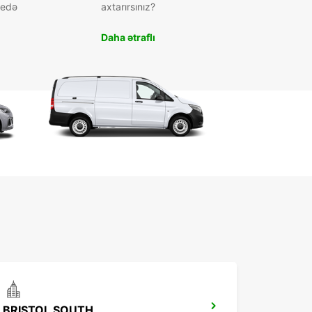
 edə
axtarırsınız?
Daha ətraflı
BRISTOL SOUTH