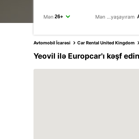
Mən
Mən …yaşayıram
Avtomobil İcarəsi
Car Rental United Kingdom
Yeovil ilə Europcar'ı kəşf edi