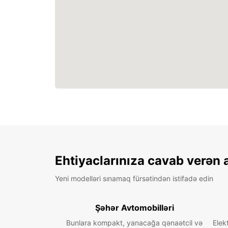
Ehtiyaclarınıza cavab verən 
Yeni modelləri sınamaq fürsətindən istifadə edin
Şəhər Avtomobilləri
Bunlara kompakt, yanacağa qənaətcil və
Elek