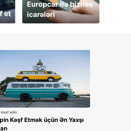
Europcar ilə biznes
f et
icarələri
İndi abunə olun
n kəşf edin
ppin Kəşf Etmək üçün Ən Yaxşı
an