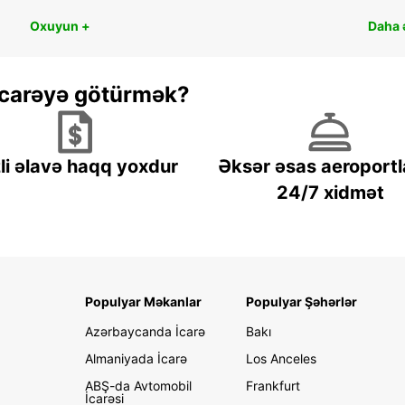
Oxuyun +
Daha ə
 icarəyə götürmək?
li əlavə haqq yoxdur
Əksər əsas aeroportl
24/7 xidmət
Populyar Məkanlar
Populyar Şəhərlər
Azərbaycanda İcarə
Bakı
Almaniyada İcarə
Los Anceles
ABŞ-da Avtomobil
Frankfurt
İcarəsi