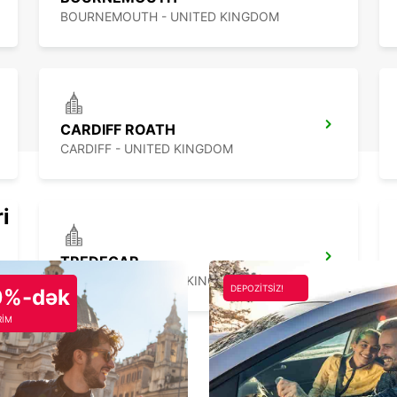
BOURNEMOUTH - UNITED KINGDOM
CARDIFF ROATH
CARDIFF - UNITED KINGDOM
ri
TREDEGAR
TREDEGAR - UNITED KINGDOM
DEPOZİTSİZ!
0%-dək
RİM