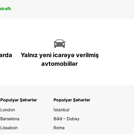
traflı
arda
Yalnız yeni icarəyə verilmiş
avtomobillər
Populyar Şəhərlər
Populyar Şəhərlər
London
İstanbul
Barselona
BƏƏ – Dubay
Lissabon
Roma