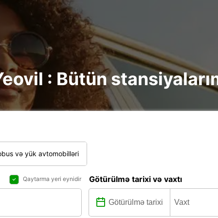
eovil : Bütün stansiyaları
bus və yük avtomobilləri
Götürülmə tarixi və vaxtı
Qaytarma yeri eynidir