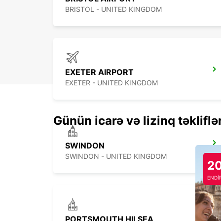
BRISTOL - UNITED KINGDOM
EXETER AIRPORT
EXETER - UNITED KINGDOM
Günün icarə və lizinq təkliflə
SWINDON
SWINDON - UNITED KINGDOM
2
ENDİ
PORTSMOUTH HILSEA