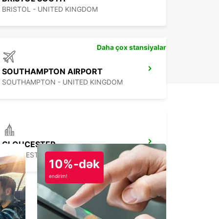
BRISTOL - UNITED KINGDOM
Daha çox stansiyalar
SOUTHAMPTON AIRPORT
SOUTHAMPTON - UNITED KINGDOM
GLOUCESTER
GLOUCESTER - UNITED KINGDOM
10%-dək
endirim!