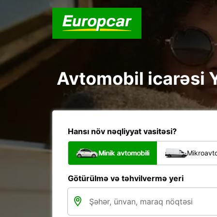
Avtomobil icarəsi Y
Hansı növ nəqliyyat vasitəsi?
Minik avtomobili
Mikroavto
Götürülmə və təhvilvermə yeri