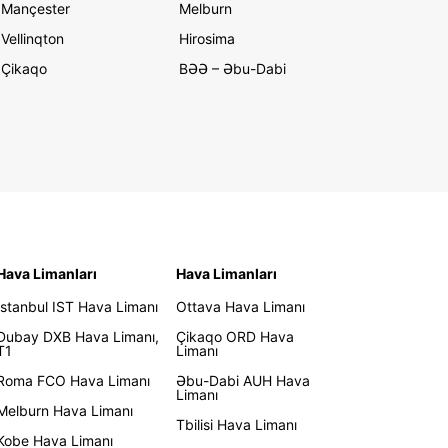
Mançester
Melburn
Vellinqton
Hirosima
Çikaqo
BƏƏ – Əbu-Dabi
Hava Limanları
Hava Limanları
İstanbul IST Hava Limanı
Ottava Hava Limanı
Dubay DXB Hava Limanı,
Çikaqo ORD Hava
T1
Limanı
Roma FCO Hava Limanı
Əbu-Dabi AUH Hava
Limanı
Melburn Hava Limanı
Tbilisi Hava Limanı
Kobe Hava Limanı