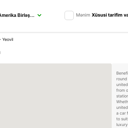
Mənim
Xüsusi tarifim v
Yeovil
n
Benefi
round 
united
from o
statio
Whethe
united
a car 
to sui
luxury