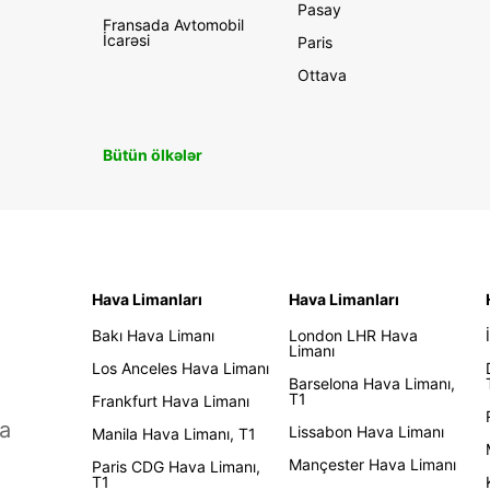
Pasay
Fransada Avtomobil
İcarəsi
Paris
Ottava
Bütün ölkələr
Hava Limanları
Hava Limanları
Bakı Hava Limanı
London LHR Hava
Limanı
Los Anceles Hava Limanı
Barselona Hava Limanı,
T1
Frankfurt Hava Limanı
a
Lissabon Hava Limanı
Manila Hava Limanı, T1
Mançester Hava Limanı
Paris CDG Hava Limanı,
T1