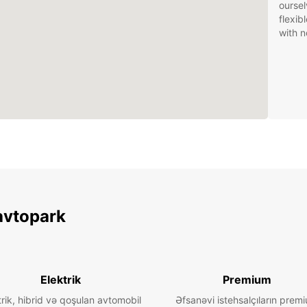
oursel
flexib
with n
avtopark
Elektrik
Premium
trik, hibrid və qoşulan avtomobil
Əfsanəvi istehsalçıların prem