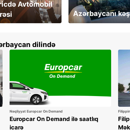
ricdə Avtomobil
Azərbaycanı kəş
rəsi
more
Depozitsiz icarə
ərbaycan dilində
Nəqliyyat Europcar On Demand
Filippi
Europcar On Demand ilə saatlıq
Fili
icarə
Mək