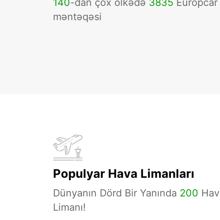
140
-dan çox ölkədə
3835
Europcar
məntəqəsi
Populyar Hava Limanları
Dünyanın Dörd Bir Yanında
200
Hav
Limanı!