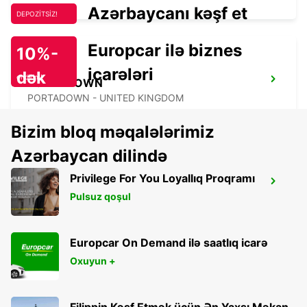
Azərbaycanı kəşf et
DEPOZİTSİZ!
Europcar ilə biznes
10%-
icarələri
dək
endirim!
PORTADOWN
PORTADOWN - UNITED KINGDOM
Bizim bloq məqalələrimiz
Azərbaycan dilində
Privilege For You Loyallıq Proqramı
NEWCASTLE AIRPORT
Pulsuz qoşul
NEWCASTLE UPON TYNE - UNITED KINGDOM
Europcar On Demand ilə saatlıq icarə
Oxuyun +
Filippin Kəşf Etmək üçün Ən Yaxşı Məkan