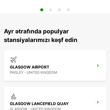
Ayr ətrafında populyar
stansiyalarımızı kəşf edin
GLASGOW AIRPORT
PAISLEY - UNITED KINGDOM
GLASGOW LANCEFIELD QUAY
GLASGOW - UNITED KINGDOM