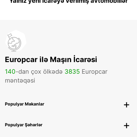
Yalnız yeni icarəyə verilmiş avtomobillər
Europcar ilə Maşın İcarəsi
140
-dan çox ölkədə
3835
Europcar
məntəqəsi
Populyar Məkanlar
Populyar Şəhərlər