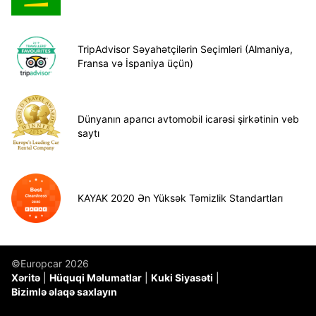
TripAdvisor Səyahətçilərin Seçimləri (Almaniya,
Fransa və İspaniya üçün)
Dünyanın aparıcı avtomobil icarəsi şirkətinin veb
saytı
KAYAK 2020 Ən Yüksək Təmizlik Standartları
©Europcar 2026
Xəritə
Hüquqi Məlumatlar
Kuki Siyasəti
Bizimlə əlaqə saxlayın