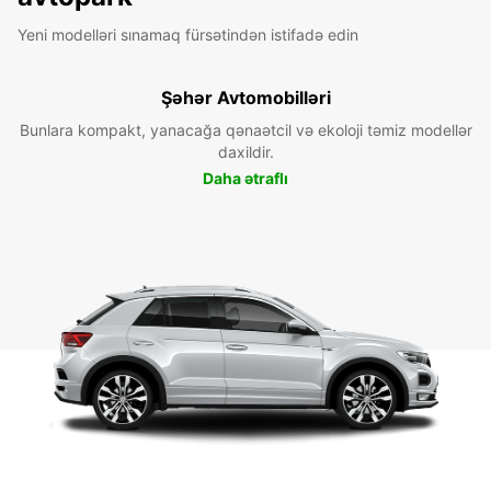
Yeni modelləri sınamaq fürsətindən istifadə edin
Şəhər Avtomobilləri
Bunlara kompakt, yanacağa qənaətcil və ekoloji təmiz modellər
daxildir.
Daha ətraflı