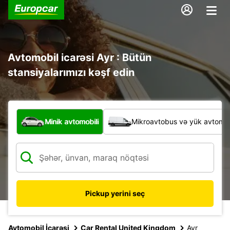
Avtomobil icarəsi Ayr : Bütün
stansiyalarımızı kəşf edin
Hansı növ nəqliyyat vasitəsi?
Minik avtomobili
Mikroavtobus və yük avtomobi
Pickup yerini seç
Avtomobil İcarəsi
Car Rental United Kingdom
Ayr