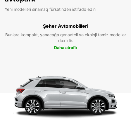
Yeni modelləri sınamaq fürsətindən istifadə edin
Şəhər Avtomobilləri
Bunlara kompakt, yanacağa qənaətcil və ekoloji təmiz modellər
daxildir.
Daha ətraflı