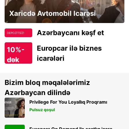
Xaricdə Avtomobil Icarəsi
Azərbaycanı kəşf et
DEPOZİTSİZ!
Europcar ilə biznes
10%-
icarələri
dək
endirim!
Bizim bloq məqalələrimiz
Azərbaycan dilində
Privilege For You Loyallıq Proqramı
Pulsuz qoşul
Europcar On Demand ilə saatlıq icarə