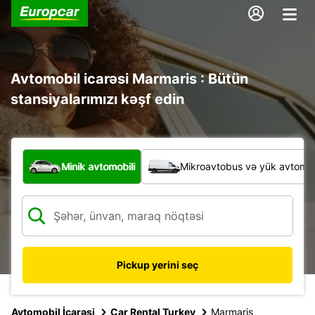
Avtomobil icarəsi Marmaris : Bütün
stansiyalarımızı kəşf edin
Hansı növ nəqliyyat vasitəsi?
Minik avtomobili
Mikroavtobus və yük avtomobi
Pickup yerini seç
Avtomobil İcarəsi
Car Rental Turkey
Marmaris