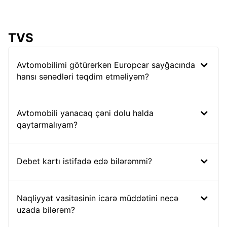
TVS
Avtomobilimi götürərkən Europcar sayğacında
hansı sənədləri təqdim etməliyəm?
Avtomobili yanacaq çəni dolu halda
qaytarmalıyam?
Debet kartı istifadə edə bilərəmmi?
Nəqliyyat vasitəsinin icarə müddətini necə
uzada bilərəm?