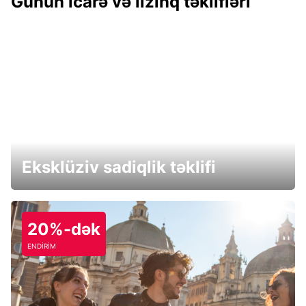
Günün icarə və lizinq təklifləri
Eksklüziv sadiqlik təklifi
20%-dək
ENDİRİM