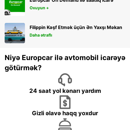
Oxuyun +
Filippin Kəşf Etmək üçün Ən Yaxşı Məkan
Daha ətraflı
Niyə Europcar ilə avtomobil icarəyə
götürmək?
24 saat yol kənarı yardım
Gizli əlavə haqq yoxdur