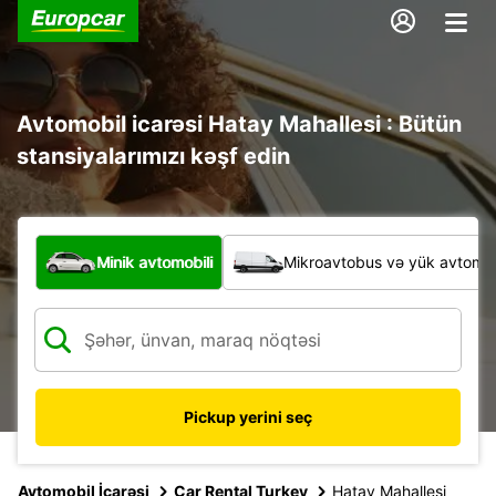
Avtomobil icarəsi Hatay Mahallesi : Bütün
stansiyalarımızı kəşf edin
Hansı növ nəqliyyat vasitəsi?
Minik avtomobili
Mikroavtobus və yük avtomobi
Pickup yerini seç
Avtomobil İcarəsi
Car Rental Turkey
Hatay Mahallesi