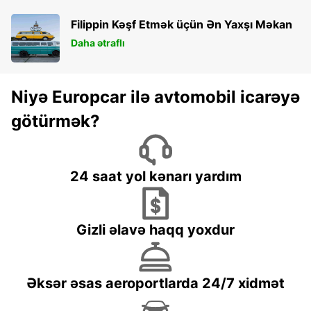
Filippin Kəşf Etmək üçün Ən Yaxşı Məkan
Daha ətraflı
Niyə Europcar ilə avtomobil icarəyə
götürmək?
24 saat yol kənarı yardım
Gizli əlavə haqq yoxdur
Əksər əsas aeroportlarda 24/7 xidmət