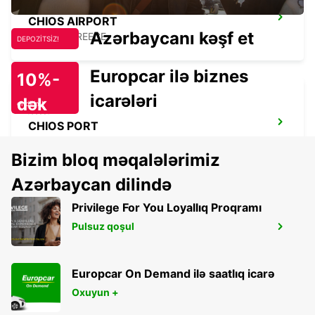
CHIOS AIRPORT
Azərbaycanı kəşf et
CHIOS - GREECE
DEPOZİTSİZ!
Europcar ilə biznes
10%-
icarələri
dək
endirim!
CHIOS PORT
CHIOS - GREECE
Bizim bloq məqalələrimiz
Azərbaycan dilində
Privilege For You Loyallıq Proqramı
Pulsuz qoşul
LESVOS CITY
LESVOS - GREECE
Europcar On Demand ilə saatlıq icarə
Oxuyun +