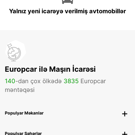
Yalnız yeni icarəyə verilmiş avtomobillər
Europcar ilə Maşın İcarəsi
140
-dan çox ölkədə
3835
Europcar
məntəqəsi
Populyar Məkanlar
Populyar Şəhərlər