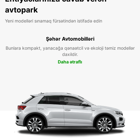
avtopark
Yeni modelləri sınamaq fürsətindən istifadə edin
Şəhər Avtomobilləri
Bunlara kompakt, yanacağa qənaətcil və ekoloji təmiz modellər
daxildir.
Daha ətraflı