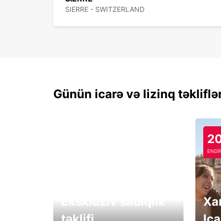
SIERRE - SWITZERLAND
Günün icarə və lizinq təkliflə
2
ENDİ
Eksklüziv sadiqlik
Xa
təklifi
Ica