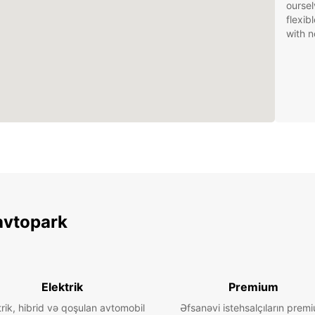
oursel
flexib
with n
avtopark
Elektrik
Premium
trik, hibrid və qoşulan avtomobil
Əfsanəvi istehsalçıların prem