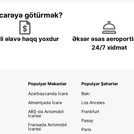
 icarəyə götürmək?
li əlavə haqq yoxdur
Əksər əsas aeroportl
24/7 xidmət
Populyar Məkanlar
Populyar Şəhərlər
Azərbaycanda İcarə
Bakı
Almaniyada İcarə
Los Anceles
ABŞ-da Avtomobil
Frankfurt
İcarəsi
Pasay
Fransada Avtomobil
İcarəsi
Paris