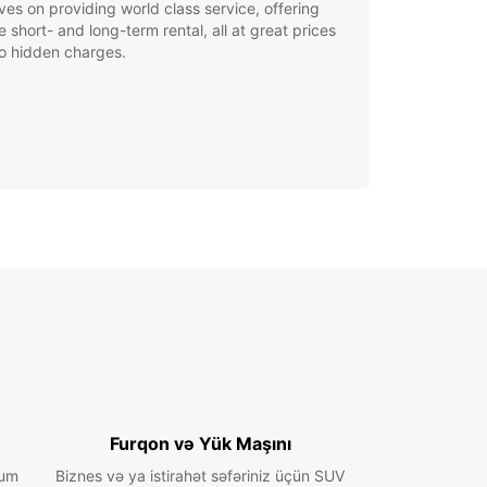
ves on providing world class service, offering
le short- and long-term rental, all at great prices
o hidden charges.
Furqon və Yük Maşını
ium
Biznes və ya istirahət səfəriniz üçün SUV