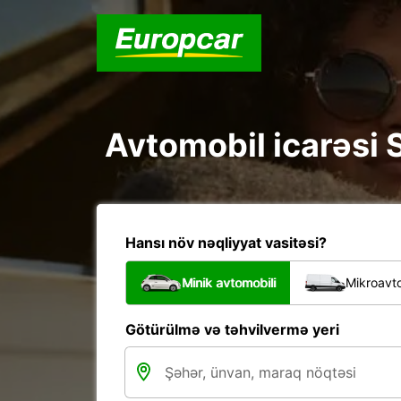
Avtomobil icarəsi S
Hansı növ nəqliyyat vasitəsi?
Minik avtomobili
Mikroavto
Götürülmə və təhvilvermə yeri