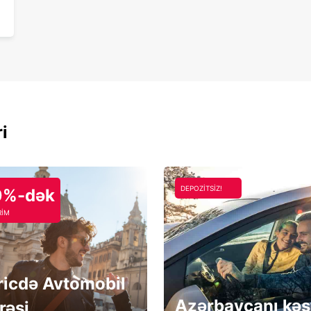
ri
DEPOZİTSİZ!
0%-dək
RİM
ricdə Avtomobil
Azərbaycanı kəş
rəsi