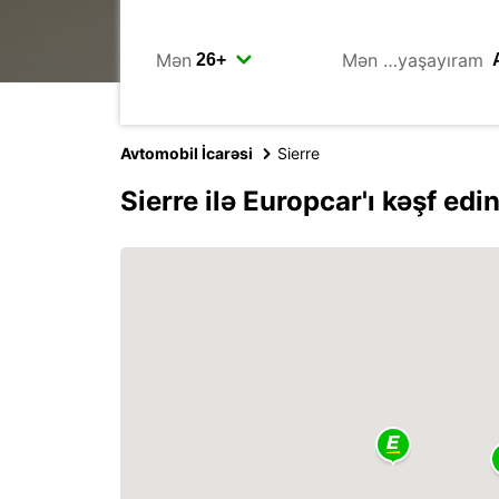
Mən
Mən …yaşayıram
Avtomobil İcarəsi
Sierre
Sierre ilə Europcar'ı kəşf edi