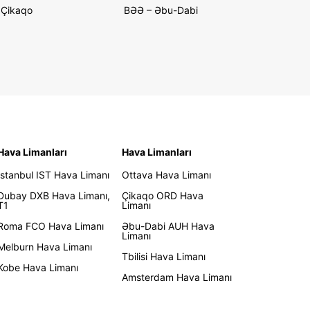
Çikaqo
BƏƏ – Əbu-Dabi
Hava Limanları
Hava Limanları
İstanbul IST Hava Limanı
Ottava Hava Limanı
Dubay DXB Hava Limanı,
Çikaqo ORD Hava
T1
Limanı
Roma FCO Hava Limanı
Əbu-Dabi AUH Hava
Limanı
Melburn Hava Limanı
Tbilisi Hava Limanı
Kobe Hava Limanı
Amsterdam Hava Limanı