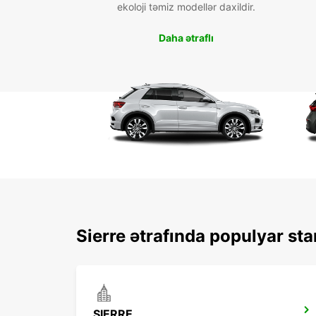
ekoloji təmiz modellər daxildir.
Daha ətraflı
Sierre ətrafında populyar sta
SIERRE