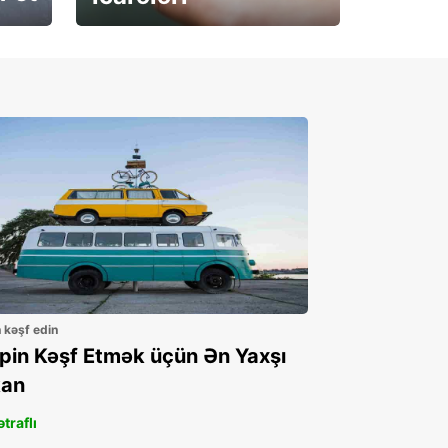
İndi abunə olun
n kəşf edin
ppin Kəşf Etmək üçün Ən Yaxşı
an
traflı