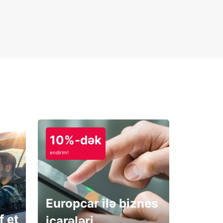
10%-dək
endirim!
Europcar ilə biznes
f et
icarələri