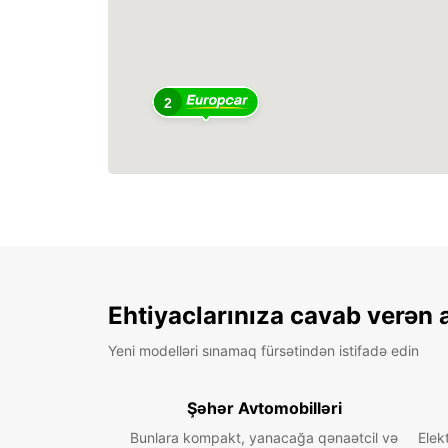
2
Ehtiyaclarınıza cavab verən 
Yeni modelləri sınamaq fürsətindən istifadə edin
Şəhər Avtomobilləri
Bunlara kompakt, yanacağa qənaətcil və
Elek