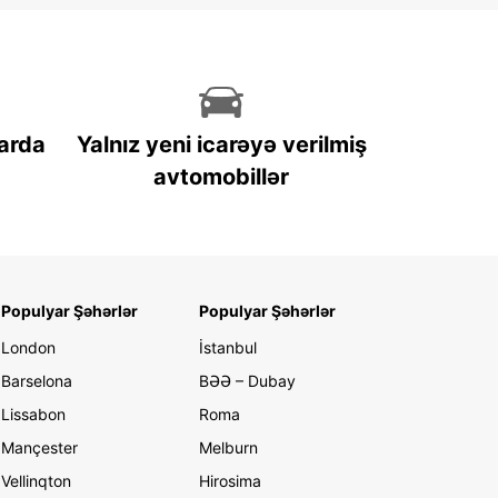
arda
Yalnız yeni icarəyə verilmiş
avtomobillər
Populyar Şəhərlər
Populyar Şəhərlər
London
İstanbul
Barselona
BƏƏ – Dubay
Lissabon
Roma
Mançester
Melburn
Vellinqton
Hirosima