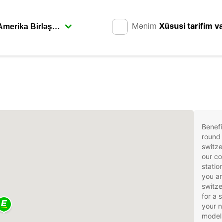
Mənim
Xüsusi tarifim v
n
Benefi
round 
switze
our co
statio
you ar
switze
for a 
your 
models