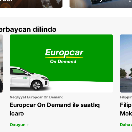
more
Depozitsiz icarə
ərbaycan dilində
Nəqliyyat Europcar On Demand
Filippi
Europcar On Demand ilə saatlıq
Fili
icarə
Mək
Oxuyun +
Daha ə