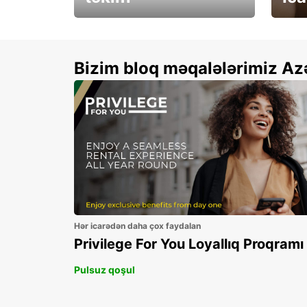
Xallarınızı ikiqatlayın və
See 
qənaət edin!
Bizim bloq məqalələrimiz Az
Hər icarədən daha çox faydalan
Privilege For You Loyallıq Proqramı
Pulsuz qoşul