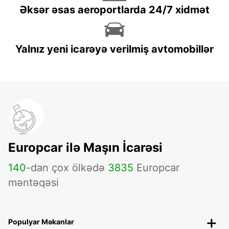
Əksər əsas aeroportlarda 24/7 xidmət
Yalnız yeni icarəyə verilmiş avtomobillər
Europcar ilə Maşın İcarəsi
140
-dan çox ölkədə
3835
Europcar
məntəqəsi
Populyar Məkanlar