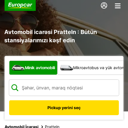
Avtomobil icarəsi Pratteln : Bütün
stansiyalarımızı kəşf edin
Hansı növ nəqliyyat vasitəsi?
Minik avtomobili
Mikroavtobus və yük avtomobi
Pickup yerini seç
Avtomobil İcarəsi
Pratteln