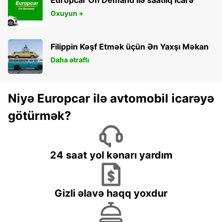
Oxuyun +
Filippin Kəşf Etmək üçün Ən Yaxşı Məkan
Daha ətraflı
Niyə Europcar ilə avtomobil icarəyə
götürmək?
24 saat yol kənarı yardım
Gizli əlavə haqq yoxdur