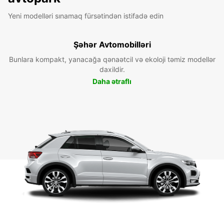
Yeni modelləri sınamaq fürsətindən istifadə edin
Şəhər Avtomobilləri
Bunlara kompakt, yanacağa qənaətcil və ekoloji təmiz modellər
daxildir.
Daha ətraflı