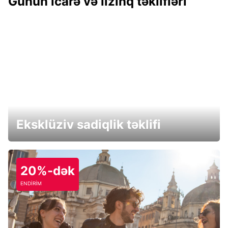
Günün icarə və lizinq təklifləri
Eksklüziv sadiqlik təklifi
20%-dək
ENDİRİM