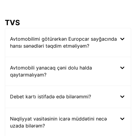
TVS
Avtomobilimi götürərkən Europcar sayğacında
hansı sənədləri təqdim etməliyəm?
Avtomobili yanacaq çəni dolu halda
qaytarmalıyam?
Debet kartı istifadə edə bilərəmmi?
Nəqliyyat vasitəsinin icarə müddətini necə
uzada bilərəm?