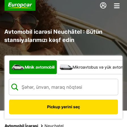
Avtomobil icarəsi Neuchâtel : Bütün
stansiyalarımızı kəşf edin
Hansı növ nəqliyyat vasitəsi?
Minik avtomobili
Mikroavtobus və yük avtomobi
Pickup yerini seç
Avtomobil İcarəsi
Neuchatel