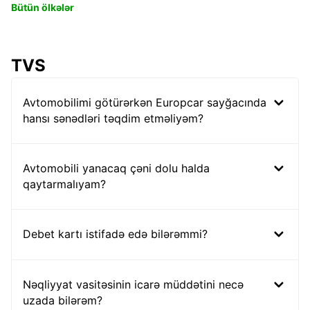
Bütün ölkələr
TVS
Avtomobilimi götürərkən Europcar sayğacında
hansı sənədləri təqdim etməliyəm?
Avtomobili yanacaq çəni dolu halda
qaytarmalıyam?
Debet kartı istifadə edə bilərəmmi?
Nəqliyyat vasitəsinin icarə müddətini necə
uzada bilərəm?