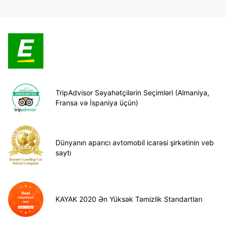
TripAdvisor Səyahətçilərin Seçimləri (Almaniya,
Fransa və İspaniya üçün)
Dünyanın aparıcı avtomobil icarəsi şirkətinin veb
saytı
KAYAK 2020 Ən Yüksək Təmizlik Standartları