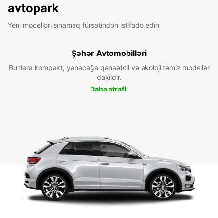
avtopark
Yeni modelləri sınamaq fürsətindən istifadə edin
Şəhər Avtomobilləri
Bunlara kompakt, yanacağa qənaətcil və ekoloji təmiz modellər
daxildir.
Daha ətraflı