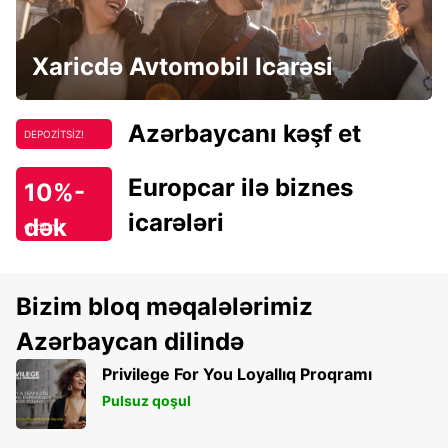
Xaricdə Avtomobil Icarəsi
Azərbaycanı kəşf et
DEPOZİTSİZ!
Europcar ilə biznes
10%-
icarələri
dək
endirim!
Bizim bloq məqalələrimiz
Azərbaycan dilində
Privilege For You Loyallıq Proqramı
Pulsuz qoşul