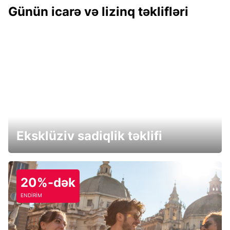
Günün icarə və lizinq təklifləri
Eksklüziv sadiqlik təklifi
20%-dək
ENDİRİM