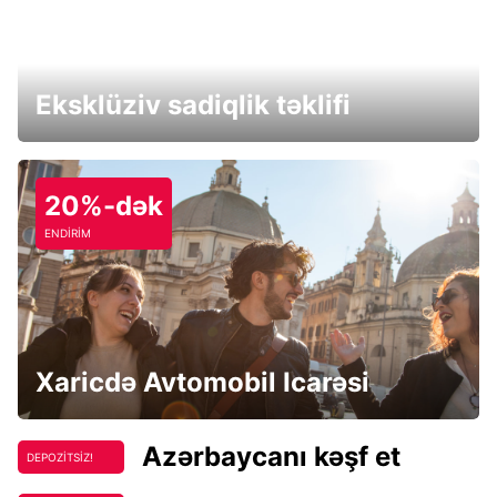
Eksklüziv sadiqlik təklifi
20%-dək
ENDİRİM
Xaricdə Avtomobil Icarəsi
Azərbaycanı kəşf et
DEPOZİTSİZ!