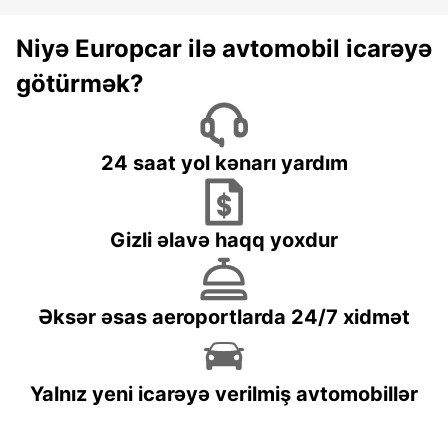
Niyə Europcar ilə avtomobil icarəyə
götürmək?
24 saat yol kənarı yardım
Gizli əlavə haqq yoxdur
Əksər əsas aeroportlarda 24/7 xidmət
Yalnız yeni icarəyə verilmiş avtomobillər