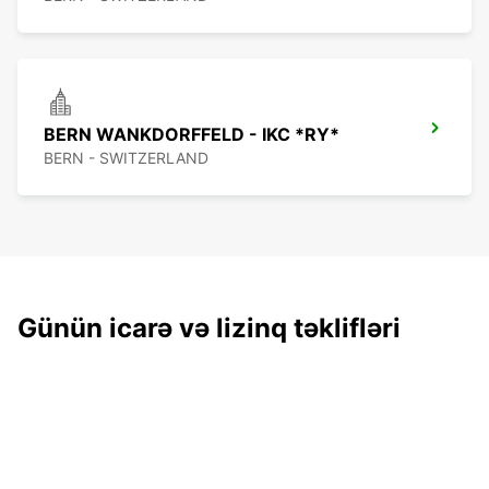
BERN WANKDORFFELD - IKC *RY*
BERN - SWITZERLAND
Günün icarə və lizinq təklifləri