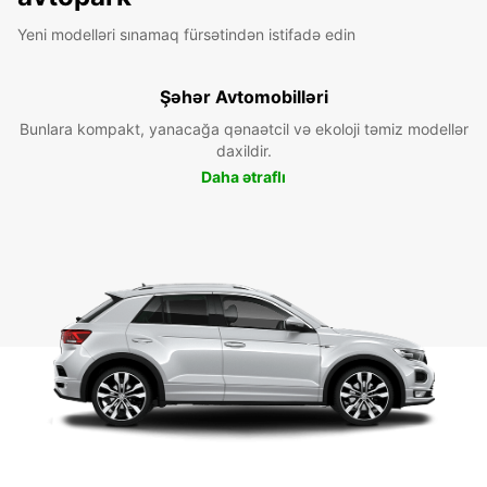
Yeni modelləri sınamaq fürsətindən istifadə edin
Şəhər Avtomobilləri
Bunlara kompakt, yanacağa qənaətcil və ekoloji təmiz modellər
daxildir.
Daha ətraflı