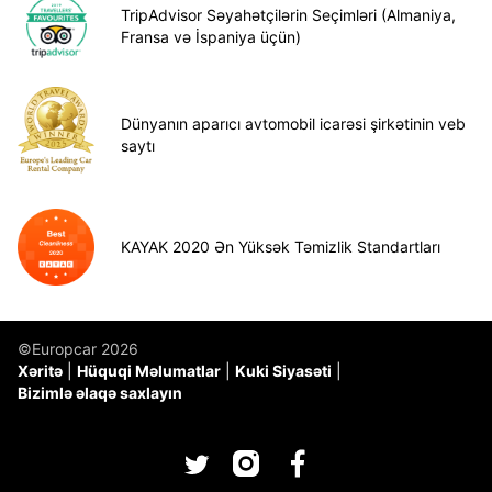
TripAdvisor Səyahətçilərin Seçimləri (Almaniya,
Fransa və İspaniya üçün)
Dünyanın aparıcı avtomobil icarəsi şirkətinin veb
saytı
KAYAK 2020 Ən Yüksək Təmizlik Standartları
©Europcar 2026
Xəritə
Hüquqi Məlumatlar
Kuki Siyasəti
Bizimlə əlaqə saxlayın