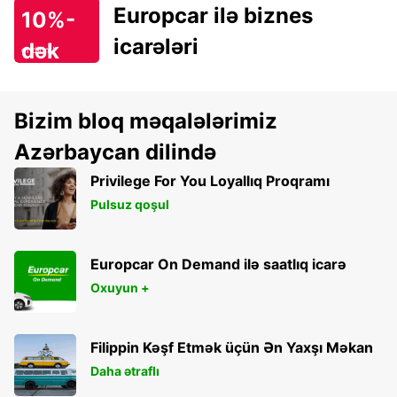
Europcar ilə biznes
10%-
icarələri
dək
endirim!
Bizim bloq məqalələrimiz
Azərbaycan dilində
Privilege For You Loyallıq Proqramı
Pulsuz qoşul
Europcar On Demand ilə saatlıq icarə
Oxuyun +
Filippin Kəşf Etmək üçün Ən Yaxşı Məkan
Daha ətraflı