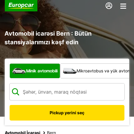
Avtomobil icarəsi Bern : Bütün
stansiyalarımızı kəşf edin
Hansı növ nəqliyyat vasitəsi?
Minik avtomobili
Mikroavtobus və yük avtomobi
Pickup yerini seç
Avtomobil İcarəsi
Bern