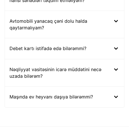
hansı sənədləri təqdim etməliyəm?
Avtomobili yanacaq çəni dolu halda
qaytarmalıyam?
Debet kartı istifadə edə bilərəmmi?
Nəqliyyat vasitəsinin icarə müddətini necə
uzada bilərəm?
Maşında ev heyvanı daşıya bilərəmmi?