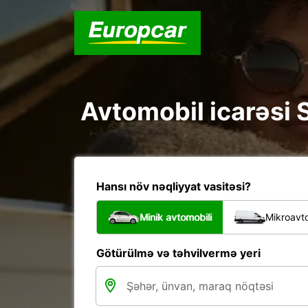
Avtomobil icarəsi S
Hansı növ nəqliyyat vasitəsi?
Minik avtomobili
Mikroavto
Götürülmə və təhvilvermə yeri