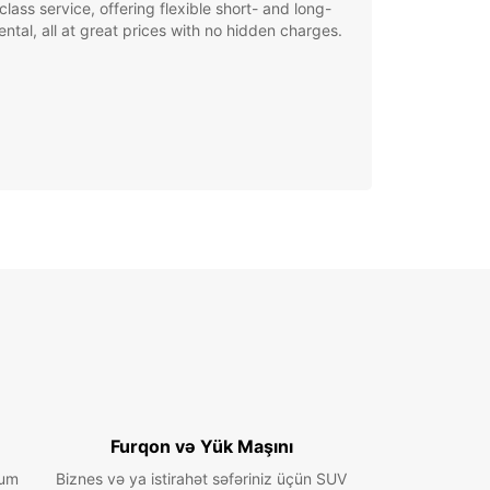
class service, offering flexible short- and long-
ental, all at great prices with no hidden charges.
Furqon və Yük Maşını
ium
Biznes və ya istirahət səfəriniz üçün SUV