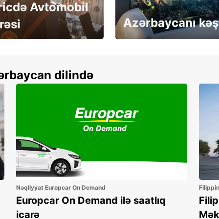
ricdə Avtomobil
Azərbaycanı kəş
rəsi
more
Depozitsiz icarə
ərbaycan dilində
Nəqliyyat Europcar On Demand
Filippi
Europcar On Demand ilə saatlıq
Fili
icarə
Mək