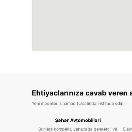
Ehtiyaclarınıza cavab verən 
Yeni modelləri sınamaq fürsətindən istifadə edin
Şəhər Avtomobilləri
Bunlara kompakt, yanacağa qənaətcil və
Elek