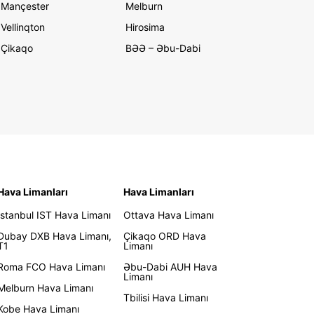
Mançester
Melburn
Vellinqton
Hirosima
Çikaqo
BƏƏ – Əbu-Dabi
Hava Limanları
Hava Limanları
İstanbul IST Hava Limanı
Ottava Hava Limanı
Dubay DXB Hava Limanı,
Çikaqo ORD Hava
T1
Limanı
Roma FCO Hava Limanı
Əbu-Dabi AUH Hava
Limanı
Melburn Hava Limanı
Tbilisi Hava Limanı
Kobe Hava Limanı