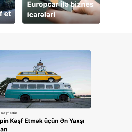
Europcar ilə biznes
f et
icarələri
İndi abunə olun
n kəşf edin
ppin Kəşf Etmək üçün Ən Yaxşı
an