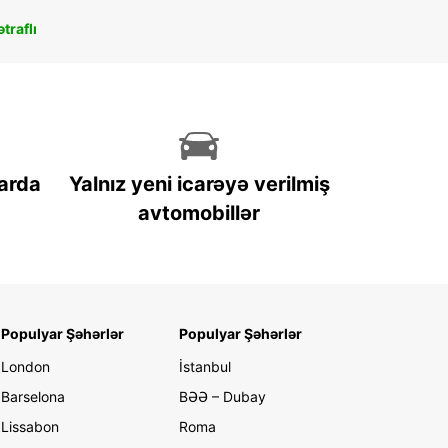
traflı
arda
Yalnız yeni icarəyə verilmiş
avtomobillər
Populyar Şəhərlər
Populyar Şəhərlər
London
İstanbul
Barselona
BƏƏ – Dubay
Lissabon
Roma