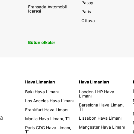
Pasay
Fransada Avtomobil
İcarəsi
Paris
Ottava
Bütün ölkələr
Hava Limanları
Hava Limanları
Bakı Hava Limanı
London LHR Hava
Limanı
Los Anceles Hava Limanı
Barselona Hava Limanı,
T1
Frankfurt Hava Limanı
a
Lissabon Hava Limanı
Manila Hava Limanı, T1
Mançester Hava Limanı
Paris CDG Hava Limanı,
T1