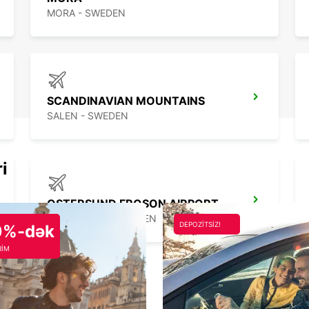
MORA - SWEDEN
SCANDINAVIAN MOUNTAINS
SALEN - SWEDEN
ri
OSTERSUND FROSON AIRPORT - IKC*RY*
OSTERSUND - SWEDEN
DEPOZİTSİZ!
0%-dək
RİM