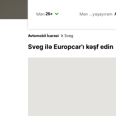
Mən
Mən …yaşayıram
Avtomobil İcarəsi
Sveg
Sveg ilə Europcar'ı kəşf edin