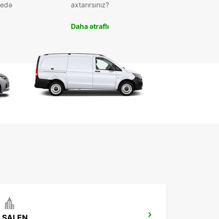
 edə
axtarırsınız?
Daha ətraflı
SALEN