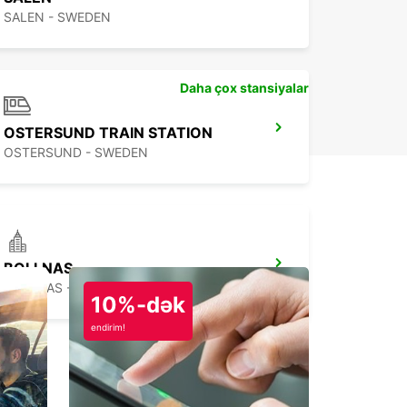
SALEN - SWEDEN
Daha çox stansiyalar
OSTERSUND TRAIN STATION
OSTERSUND - SWEDEN
BOLLNAS
BOLLNAS - SWEDEN
10%-dək
endirim!