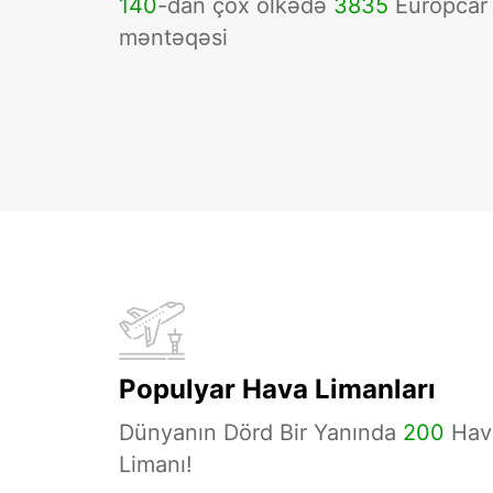
140
-dan çox ölkədə
3835
Europcar
məntəqəsi
Populyar Hava Limanları
Dünyanın Dörd Bir Yanında
200
Hav
Limanı!