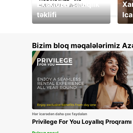
Eksklüziv sadiqlik
Xa
HUDIKSVALL - SWEDEN
təklifi
Ica
Xallarınızı ikiqatlayın və
See 
qənaət edin!
Bizim bloq məqalələrimiz Az
Hər icarədən daha çox faydalan
Privilege For You Loyallıq Proqramı
Pulsuz qoşul