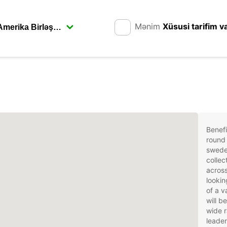
Mənim
Xüsusi tarifim v
Benefi
round 
swede
collec
acros
lookin
of a v
will b
wide r
leader