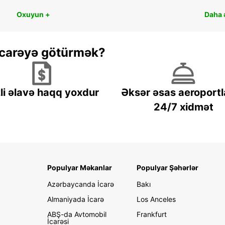
Oxuyun +
Daha ə
 icarəyə götürmək?
li əlavə haqq yoxdur
Əksər əsas aeroportl
24/7 xidmət
Populyar Məkanlar
Populyar Şəhərlər
Azərbaycanda İcarə
Bakı
Almaniyada İcarə
Los Anceles
ABŞ-da Avtomobil
Frankfurt
İcarəsi