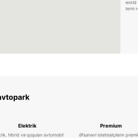
world 
term r
avtopark
Elektrik
Premium
trik, hibrid və qoşulan avtomobil
Əfsanəvi istehsalçıların prem