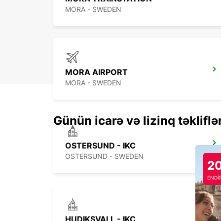
MORA - SWEDEN
MORA AIRPORT
MORA - SWEDEN
Günün icarə və lizinq təkliflə
OSTERSUND - IKC
OSTERSUND - SWEDEN
2
ENDİ
HUDIKSVALL - IKC