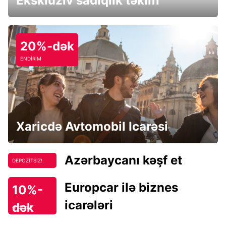
Eksklüziv sadiqlik təklifi
20%-dək
ENDİRİM
Xaricdə Avtomobil Icarəsi
Azərbaycanı kəşf et
DEPOZİTSİZ!
Europcar ilə biznes
10%-
icarələri
dək
endirim!