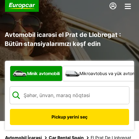
Avtomobil icarəsi el Prat de Llobregat :
Bütün stansiyalarımızı kəşf edin
Hansı növ nəqliyyat vasitəsi?
Minik avtomobili
Mikroavtobus və yük avtomobi
Pickup yerini seç
Avtomobil İcarəsi
Car Rental Spain
El Prat De Llobregat