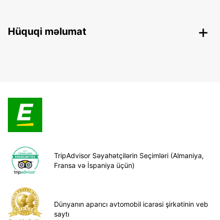
Hüquqi məlumat
TripAdvisor Səyahətçilərin Seçimləri (Almaniya,
Fransa və İspaniya üçün)
Dünyanın aparıcı avtomobil icarəsi şirkətinin veb
saytı