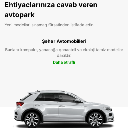
Ehtiyaclarınıza cavab verən
avtopark
Yeni modelləri sınamaq fürsətindən istifadə edin
Şəhər Avtomobilləri
Bunlara kompakt, yanacağa qənaətcil və ekoloji təmiz modellər
daxildir.
Daha ətraflı