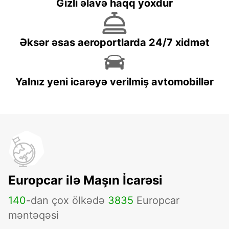
Gizli əlavə haqq yoxdur
Əksər əsas aeroportlarda 24/7 xidmət
Yalnız yeni icarəyə verilmiş avtomobillər
Europcar ilə Maşın İcarəsi
140
-dan çox ölkədə
3835
Europcar
məntəqəsi