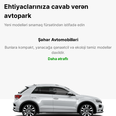
Ehtiyaclarınıza cavab verən
avtopark
Yeni modelləri sınamaq fürsətindən istifadə edin
Şəhər Avtomobilləri
Bunlara kompakt, yanacağa qənaətcil və ekoloji təmiz modellər
daxildir.
Daha ətraflı