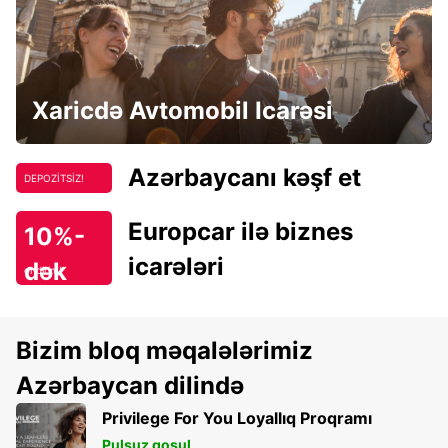
Xaricdə Avtomobil Icarəsi
Azərbaycanı kəşf et
DEPOZİTSİZ!
Europcar ilə biznes
10%-
icarələri
dək
endirim!
Bizim bloq məqalələrimiz
Azərbaycan dilində
Privilege For You Loyallıq Proqramı
Pulsuz qoşul