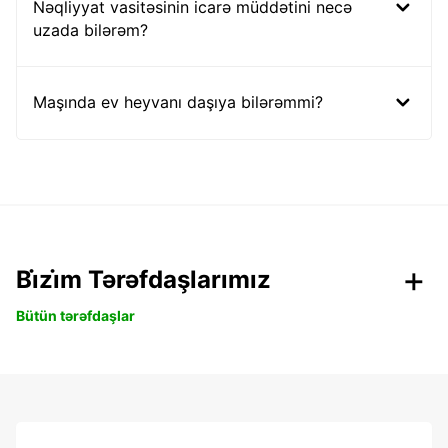
Nəqliyyat vasitəsinin icarə müddətini necə
uzada bilərəm?
Maşında ev heyvanı daşıya bilərəmmi?
Bi̇zi̇m Tərəfdaşlarımız
Bütün tərəfdaşlar