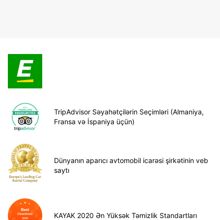
TripAdvisor Səyahətçilərin Seçimləri (Almaniya,
Fransa və İspaniya üçün)
Dünyanın aparıcı avtomobil icarəsi şirkətinin veb
saytı
KAYAK 2020 Ən Yüksək Təmizlik Standartları