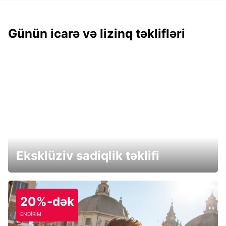
Günün icarə və lizinq təklifləri
Eksklüziv sadiqlik təklifi
20%-dək
ENDİRİM