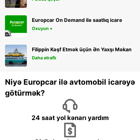
Europcar On Demand ilə saatlıq icarə
Oxuyun +
Filippin Kəşf Etmək üçün Ən Yaxşı Məkan
Daha ətraflı
Niyə Europcar ilə avtomobil icarəyə
götürmək?
24 saat yol kənarı yardım