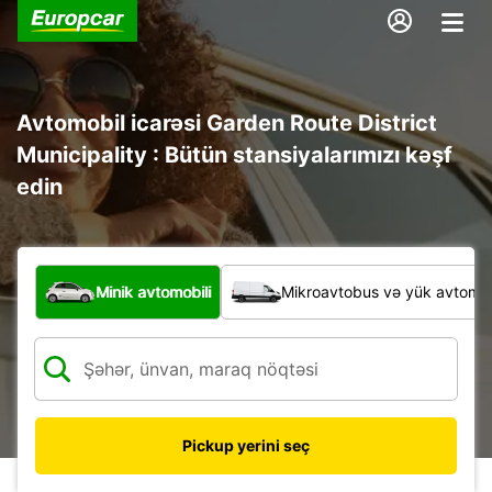
Avtomobil icarəsi Garden Route District
Municipality : Bütün stansiyalarımızı kəşf
edin
Hansı növ nəqliyyat vasitəsi?
Minik avtomobili
Mikroavtobus və yük avtomobi
Pickup yerini seç