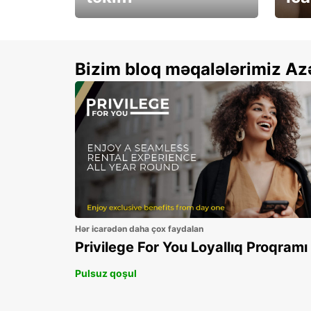
Xallarınızı ikiqatlayın və
See 
qənaət edin!
Bizim bloq məqalələrimiz Az
Hər icarədən daha çox faydalan
Privilege For You Loyallıq Proqramı
Pulsuz qoşul