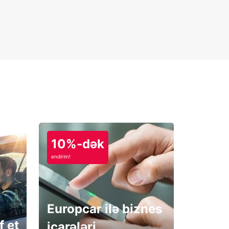
10%-dək
endirim!
Europcar ilə biznes
f et
icarələri