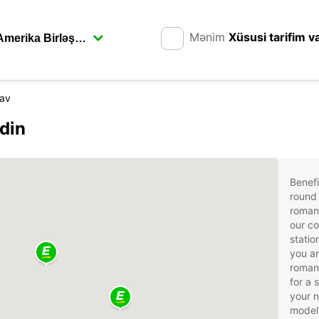
Mənim
Xüsusi tarifim v
av
edin
Benefi
round 
roman
our co
statio
you ar
romani
for a 
your 
models