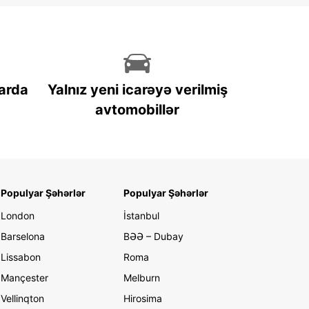
arda
Yalnız yeni icarəyə verilmiş
avtomobillər
Populyar Şəhərlər
Populyar Şəhərlər
London
İstanbul
Barselona
BƏƏ – Dubay
Lissabon
Roma
Mançester
Melburn
Vellinqton
Hirosima