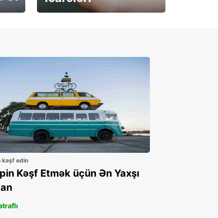
İndi abunə olun
n kəşf edin
ppin Kəşf Etmək üçün Ən Yaxşı
an
traflı