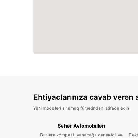
Ehtiyaclarınıza cavab verən 
Yeni modelləri sınamaq fürsətindən istifadə edin
Şəhər Avtomobilləri
Bunlara kompakt, yanacağa qənaətcil və
Elek