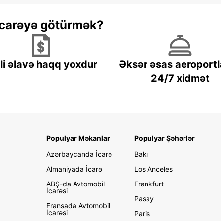
 icarəyə götürmək?
li əlavə haqq yoxdur
Əksər əsas aeroportl
24/7 xidmət
Populyar Məkanlar
Populyar Şəhərlər
Azərbaycanda İcarə
Bakı
Almaniyada İcarə
Los Anceles
ABŞ-da Avtomobil
Frankfurt
İcarəsi
Pasay
Fransada Avtomobil
İcarəsi
Paris