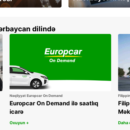
more
Depozitsiz icarə
ərbaycan dilində
Nəqliyyat Europcar On Demand
Filippi
Europcar On Demand ilə saatlıq
Fili
icarə
Mək
Oxuyun +
Daha ə