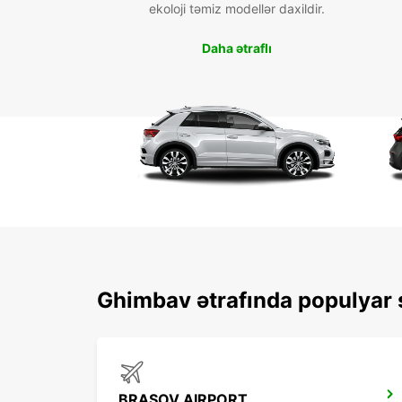
ekoloji təmiz modellər daxildir.
Daha ətraflı
Ghimbav ətrafında populyar s
BRASOV AIRPORT