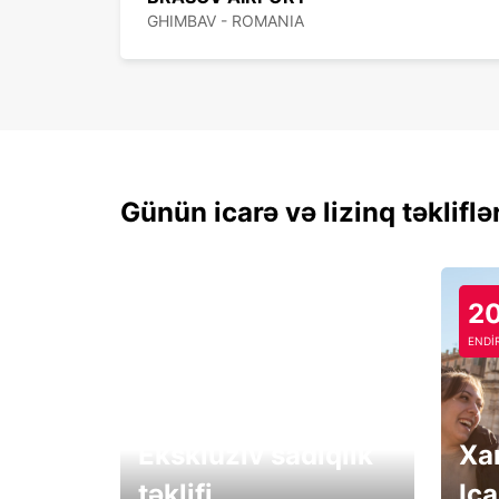
GHIMBAV - ROMANIA
Günün icarə və lizinq təkliflə
2
ENDİ
Eksklüziv sadiqlik
Xa
təklifi
Ica