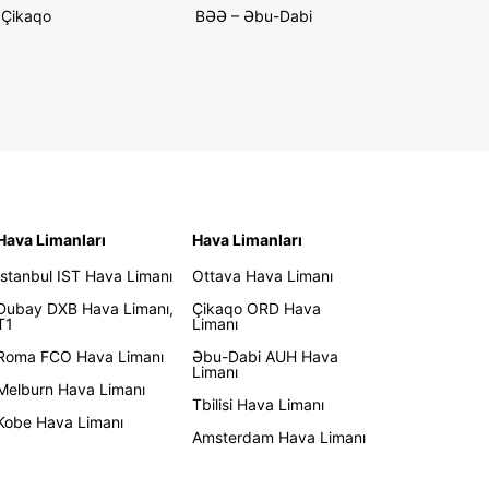
Çikaqo
BƏƏ – Əbu-Dabi
Hava Limanları
Hava Limanları
İstanbul IST Hava Limanı
Ottava Hava Limanı
Dubay DXB Hava Limanı,
Çikaqo ORD Hava
T1
Limanı
Roma FCO Hava Limanı
Əbu-Dabi AUH Hava
Limanı
Melburn Hava Limanı
Tbilisi Hava Limanı
Kobe Hava Limanı
Amsterdam Hava Limanı