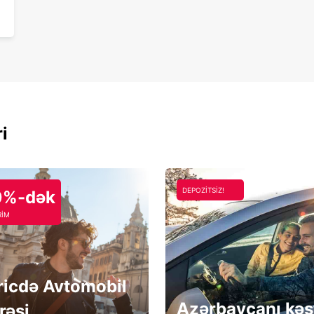
ri
DEPOZİTSİZ!
0%-dək
RİM
ricdə Avtomobil
Azərbaycanı kəş
rəsi