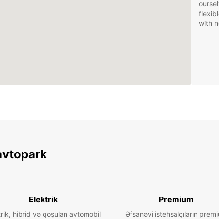
oursel
flexib
with n
avtopark
Elektrik
Premium
trik, hibrid və qoşulan avtomobil
Əfsanəvi istehsalçıların prem