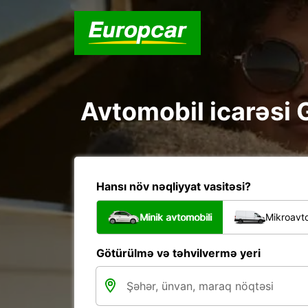
Avtomobil icarəsi 
Hansı növ nəqliyyat vasitəsi?
Minik avtomobili
Mikroavto
Götürülmə və təhvilvermə yeri