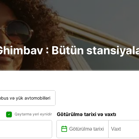
Ghimbav : Bütün stansiyala
bus və yük avtomobilləri
Götürülmə tarixi və vaxtı
Qaytarma yeri eynidir