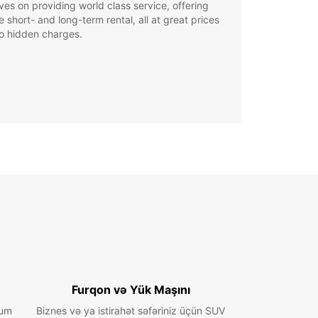
ves on providing world class service, offering
le short- and long-term rental, all at great prices
o hidden charges.
Furqon və Yük Maşını
ium
Biznes və ya istirahət səfəriniz üçün SUV