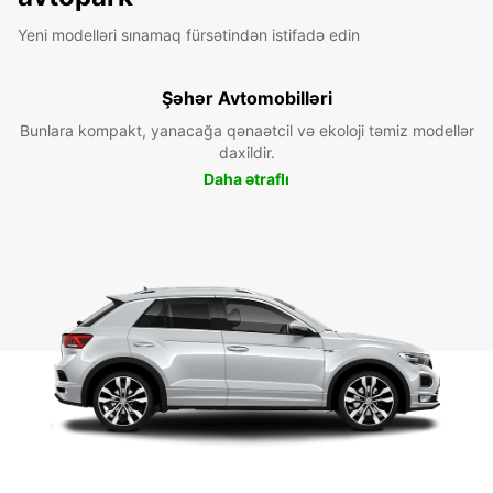
Yeni modelləri sınamaq fürsətindən istifadə edin
Şəhər Avtomobilləri
Bunlara kompakt, yanacağa qənaətcil və ekoloji təmiz modellər
daxildir.
Daha ətraflı