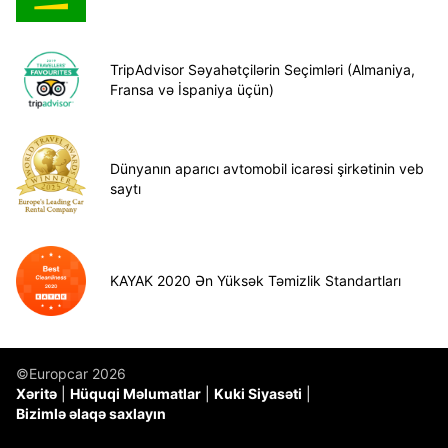
TripAdvisor Səyahətçilərin Seçimləri (Almaniya,
Fransa və İspaniya üçün)
Dünyanın aparıcı avtomobil icarəsi şirkətinin veb
saytı
KAYAK 2020 Ən Yüksək Təmizlik Standartları
©Europcar 2026
Xəritə
Hüquqi Məlumatlar
Kuki Siyasəti
Bizimlə əlaqə saxlayın