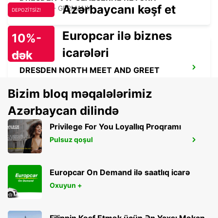
Azərbaycanı kəşf et
DRESDEN - GERMANY
DEPOZİTSİZ!
Europcar ilə biznes
10%-
icarələri
dək
endirim!
DRESDEN NORTH MEET AND GREET
DRESDEN - GERMANY
Bizim bloq məqalələrimiz
Azərbaycan dilində
Privilege For You Loyallıq Proqramı
Pulsuz qoşul
DRESDEN AIRPORT TILL 12AM -IKC-
DRESDEN - GERMANY
Europcar On Demand ilə saatlıq icarə
Oxuyun +
Filippin Kəşf Etmək üçün Ən Yaxşı Məkan