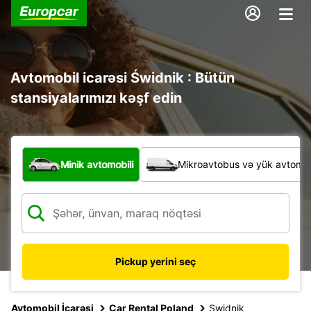
Avtomobil icarəsi Świdnik : Bütün
stansiyalarımızı kəşf edin
Hansı növ nəqliyyat vasitəsi?
Minik avtomobili
Mikroavtobus və yük avtomobi
Pickup yerini seç
Avtomobil İcarəsi
Car Rental Poland
Swidnik