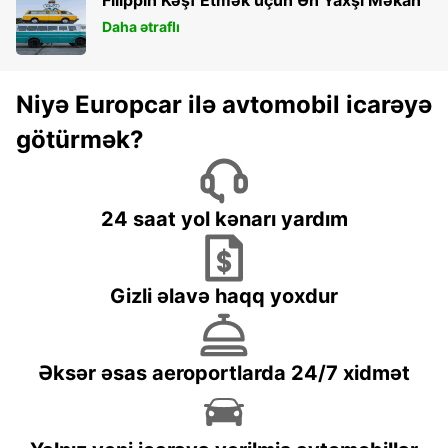
Daha ətraflı
Niyə Europcar ilə avtomobil icarəyə
götürmək?
24 saat yol kənarı yardım
Gizli əlavə haqq yoxdur
Əksər əsas aeroportlarda 24/7 xidmət