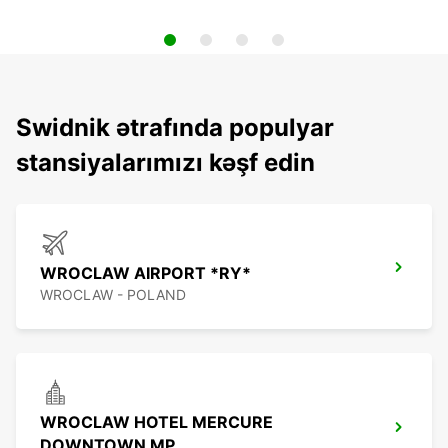
Swidnik ətrafında populyar
stansiyalarımızı kəşf edin
WROCLAW AIRPORT *RY*
WROCLAW - POLAND
WROCLAW HOTEL MERCURE
DOWNTOWN MP