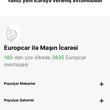
Yalnız yeni icarəyə verilmiş avtomobillər
Europcar ilə Maşın İcarəsi
140
-dan çox ölkədə
3835
Europcar
məntəqəsi
Populyar Məkanlar
Populyar Şəhərlər