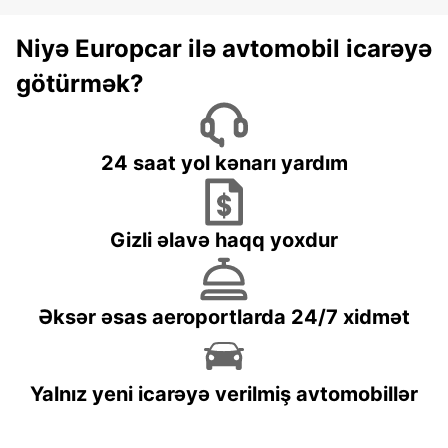
Niyə Europcar ilə avtomobil icarəyə
götürmək?
24 saat yol kənarı yardım
Gizli əlavə haqq yoxdur
Əksər əsas aeroportlarda 24/7 xidmət
Yalnız yeni icarəyə verilmiş avtomobillər