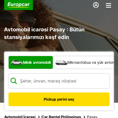
Avtomobil icarəsi Pasay : Bütün
stansiyalarımızı kəşf edin
Hansı növ nəqliyyat vasitəsi?
Minik avtomobili
Mikroavtobus və yük avtomobi
Pickup yerini seç
Avtomobil İcarəsi
Car Rental Philippines
Pasay