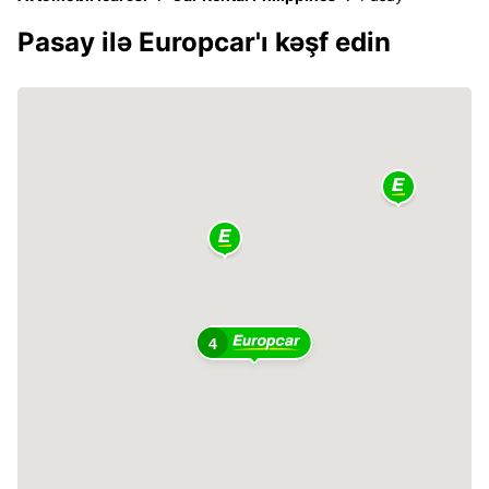
Pasay ilə Europcar'ı kəşf edin
4