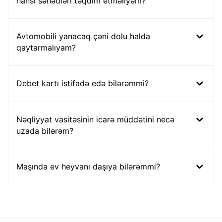
hansı sənədləri təqdim etməliyəm?
Avtomobili yanacaq çəni dolu halda
qaytarmalıyam?
Debet kartı istifadə edə bilərəmmi?
Nəqliyyat vasitəsinin icarə müddətini necə
uzada bilərəm?
Maşında ev heyvanı daşıya bilərəmmi?