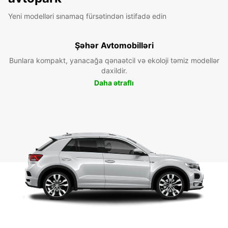
Yeni modelləri sınamaq fürsətindən istifadə edin
Şəhər Avtomobilləri
Bunlara kompakt, yanacağa qənaətcil və ekoloji təmiz modellər
daxildir.
Daha ətraflı