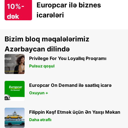
Europcar ilə biznes
10%-
icarələri
dək
endirim!
Bizim bloq məqalələrimiz
Azərbaycan dilində
Privilege For You Loyallıq Proqramı
Pulsuz qoşul
Europcar On Demand ilə saatlıq icarə
Oxuyun +
Filippin Kəşf Etmək üçün Ən Yaxşı Məkan
Daha ətraflı