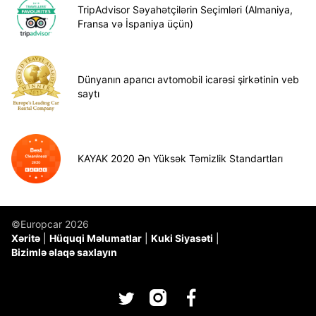
TripAdvisor Səyahətçilərin Seçimləri (Almaniya,
Fransa və İspaniya üçün)
Dünyanın aparıcı avtomobil icarəsi şirkətinin veb
saytı
KAYAK 2020 Ən Yüksək Təmizlik Standartları
©Europcar 2026
Xəritə
Hüquqi Məlumatlar
Kuki Siyasəti
Bizimlə əlaqə saxlayın