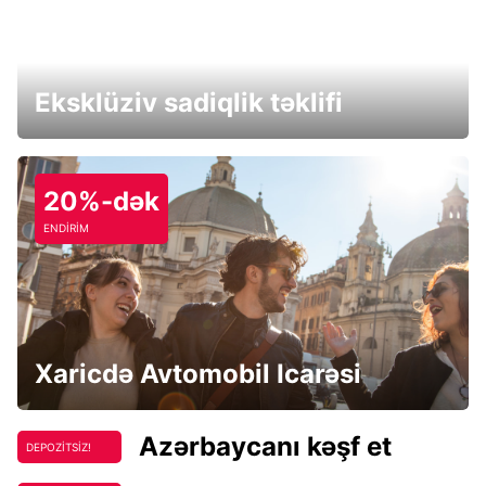
Eksklüziv sadiqlik təklifi
20%-dək
ENDİRİM
Xaricdə Avtomobil Icarəsi
Azərbaycanı kəşf et
DEPOZİTSİZ!