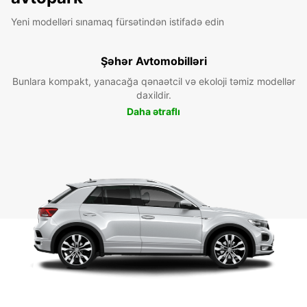
Yeni modelləri sınamaq fürsətindən istifadə edin
Şəhər Avtomobilləri
Bunlara kompakt, yanacağa qənaətcil və ekoloji təmiz modellər
daxildir.
Daha ətraflı