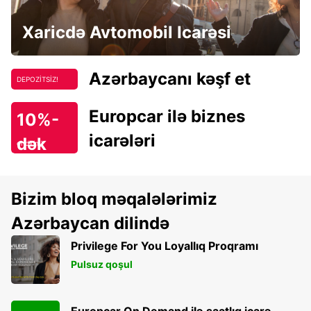
Xaricdə Avtomobil Icarəsi
Azərbaycanı kəşf et
DEPOZİTSİZ!
Europcar ilə biznes
10%-
icarələri
dək
endirim!
Bizim bloq məqalələrimiz
Azərbaycan dilində
Privilege For You Loyallıq Proqramı
Pulsuz qoşul
Europcar On Demand ilə saatlıq icarə