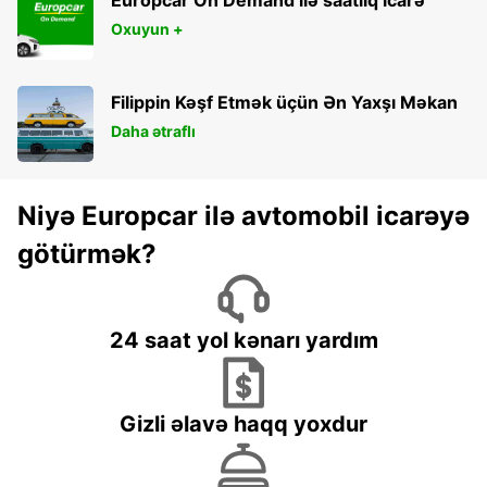
Oxuyun +
Filippin Kəşf Etmək üçün Ən Yaxşı Məkan
Daha ətraflı
Niyə Europcar ilə avtomobil icarəyə
götürmək?
24 saat yol kənarı yardım
Gizli əlavə haqq yoxdur