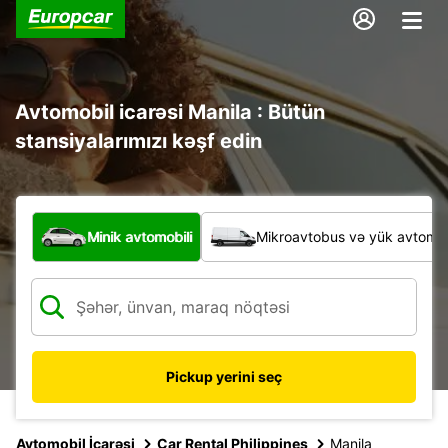
Avtomobil icarəsi Manila : Bütün
stansiyalarımızı kəşf edin
Hansı növ nəqliyyat vasitəsi?
Minik avtomobili
Mikroavtobus və yük avtomobi
Pickup yerini seç
Avtomobil İcarəsi
Car Rental Philippines
Manila