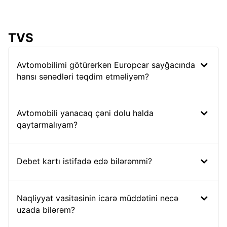
TVS
Avtomobilimi götürərkən Europcar sayğacında
hansı sənədləri təqdim etməliyəm?
Avtomobili yanacaq çəni dolu halda
qaytarmalıyam?
Debet kartı istifadə edə bilərəmmi?
Nəqliyyat vasitəsinin icarə müddətini necə
uzada bilərəm?