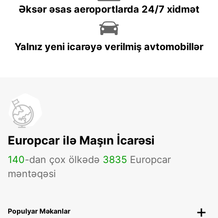
Əksər əsas aeroportlarda 24/7 xidmət
Yalnız yeni icarəyə verilmiş avtomobillər
Europcar ilə Maşın İcarəsi
140
-dan çox ölkədə
3835
Europcar
məntəqəsi
Populyar Məkanlar