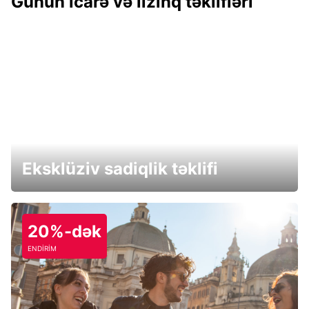
Günün icarə və lizinq təklifləri
Eksklüziv sadiqlik təklifi
20%-dək
ENDİRİM