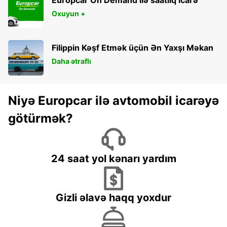
Oxuyun +
Filippin Kəşf Etmək üçün Ən Yaxşı Məkan
Daha ətraflı
Niyə Europcar ilə avtomobil icarəyə
götürmək?
24 saat yol kənarı yardım
Gizli əlavə haqq yoxdur