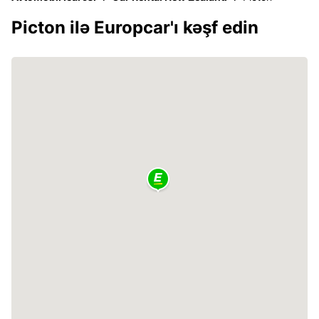
Picton ilə Europcar'ı kəşf edin