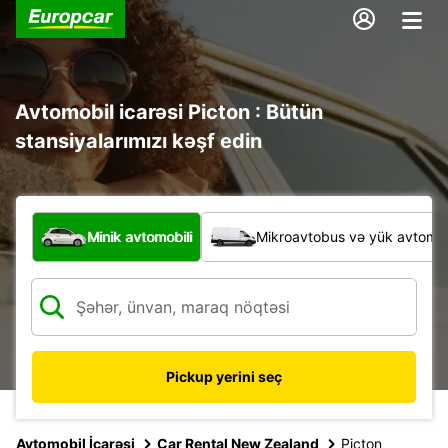
Avtomobil icarəsi Picton : Bütün
stansiyalarımızı kəşf edin
Hansı növ nəqliyyat vasitəsi?
Minik avtomobili
Mikroavtobus və yük avtomobi
Pickup yerini seç
Avtomobil İcarəsi
Car Rental New Zealand
Picton