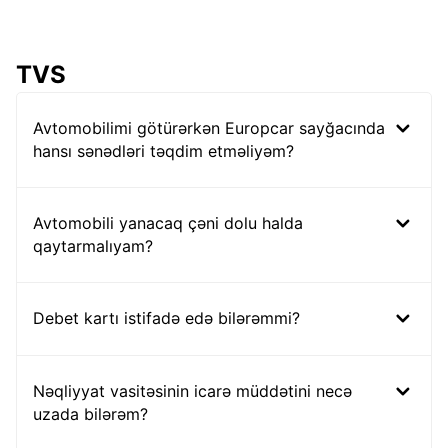
TVS
Avtomobilimi götürərkən Europcar sayğacında
hansı sənədləri təqdim etməliyəm?
Avtomobili yanacaq çəni dolu halda
qaytarmalıyam?
Debet kartı istifadə edə bilərəmmi?
Nəqliyyat vasitəsinin icarə müddətini necə
uzada bilərəm?