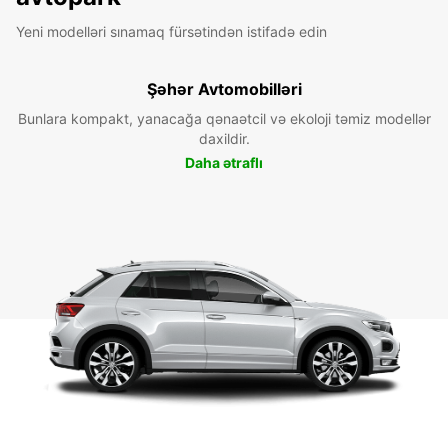
Yeni modelləri sınamaq fürsətindən istifadə edin
Şəhər Avtomobilləri
Bunlara kompakt, yanacağa qənaətcil və ekoloji təmiz modellər
daxildir.
Daha ətraflı