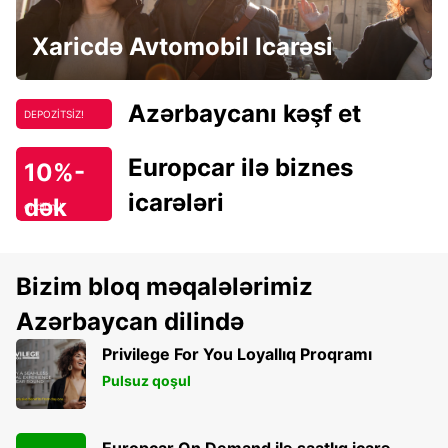
Xaricdə Avtomobil Icarəsi
Azərbaycanı kəşf et
DEPOZİTSİZ!
Europcar ilə biznes
10%-
icarələri
dək
endirim!
Bizim bloq məqalələrimiz
Azərbaycan dilində
Privilege For You Loyallıq Proqramı
Pulsuz qoşul
Europcar On Demand ilə saatlıq icarə