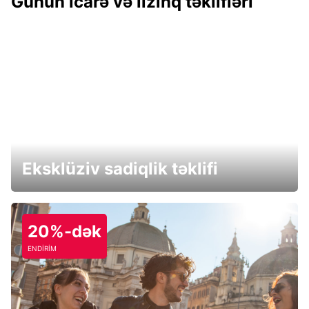
Günün icarə və lizinq təklifləri
Eksklüziv sadiqlik təklifi
20%-dək
ENDİRİM