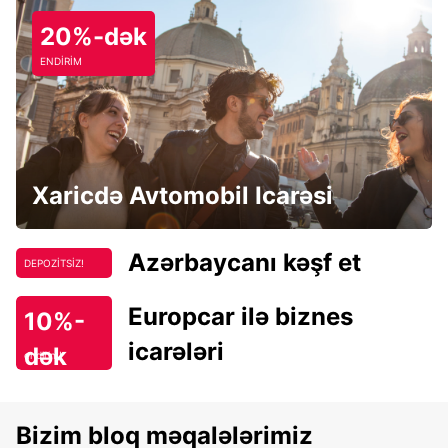
20%-dək
ENDİRİM
Xaricdə Avtomobil Icarəsi
Azərbaycanı kəşf et
DEPOZİTSİZ!
Europcar ilə biznes
10%-
icarələri
dək
endirim!
Bizim bloq məqalələrimiz