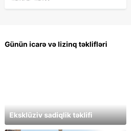
Günün icarə və lizinq təklifləri
Eksklüziv sadiqlik təklifi