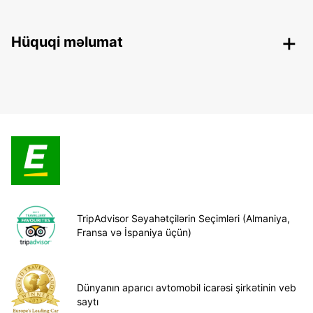
Hüquqi məlumat
TripAdvisor Səyahətçilərin Seçimləri (Almaniya,
Fransa və İspaniya üçün)
Dünyanın aparıcı avtomobil icarəsi şirkətinin veb
saytı