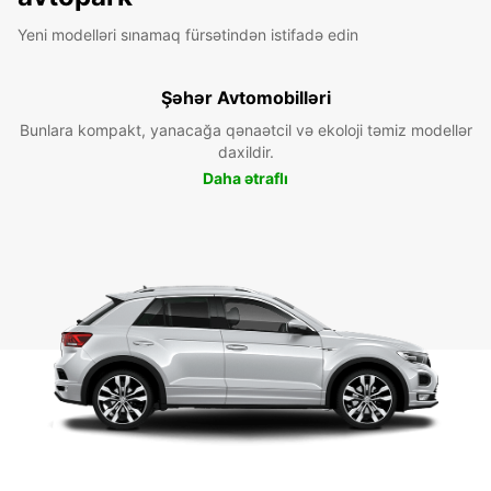
Yeni modelləri sınamaq fürsətindən istifadə edin
Şəhər Avtomobilləri
Bunlara kompakt, yanacağa qənaətcil və ekoloji təmiz modellər
daxildir.
Daha ətraflı