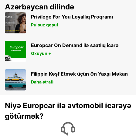
Azərbaycan dilində
Privilege For You Loyallıq Proqramı
Pulsuz qoşul
Europcar On Demand ilə saatlıq icarə
Oxuyun +
Filippin Kəşf Etmək üçün Ən Yaxşı Məkan
Daha ətraflı
Niyə Europcar ilə avtomobil icarəyə
götürmək?