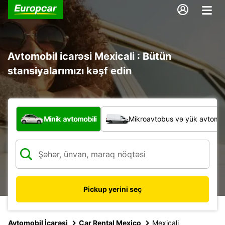
Avtomobil icarəsi Mexicali : Bütün
stansiyalarımızı kəşf edin
Hansı növ nəqliyyat vasitəsi?
Minik avtomobili
Mikroavtobus və yük avtomobi
Pickup yerini seç
Avtomobil İcarəsi
Car Rental Mexico
Mexicali