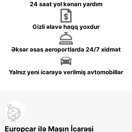
24 saat yol kənarı yardım
Gizli əlavə haqq yoxdur
Əksər əsas aeroportlarda 24/7 xidmət
Yalnız yeni icarəyə verilmiş avtomobillər
Europcar ilə Maşın İcarəsi