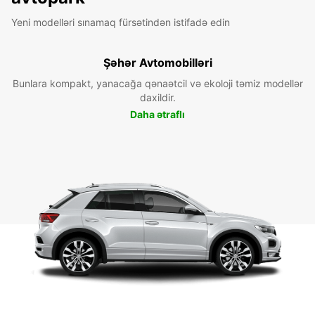
Yeni modelləri sınamaq fürsətindən istifadə edin
Şəhər Avtomobilləri
Bunlara kompakt, yanacağa qənaətcil və ekoloji təmiz modellər
daxildir.
Daha ətraflı