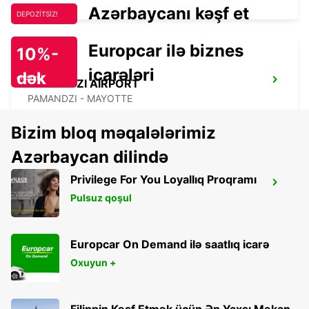
Azərbaycanı kəşf et
DEPOZİTSİZ!
Europcar ilə biznes
10%-
icarələri
dək
endirim!
DZAOUDZI AIRPORT
PAMANDZI - MAYOTTE
Bizim bloq məqalələrimiz
Azərbaycan dilində
Privilege For You Loyallıq Proqramı
BANDRELE HOTEL SAKOULI
Pulsuz qoşul
BANDRELE - MAYOTTE
Europcar On Demand ilə saatlıq icarə
Oxuyun +
Filippin Kəşf Etmək üçün Ən Yaxşı Məkan