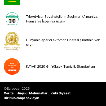
TripAdvisor Səyahətçilərin Seçimləri (Almaniya,
Fransa və İspaniya üçün)
Dünyanın aparıcı avtomobil icarəsi şirkətinin veb
saytı
KAYAK 2020 Ən Yüksək Təmizlik Standartları
©Europcar 2026
Xəritə
Hüquqi Məlumatlar
Kuki Siyasəti
Bizimlə əlaqə saxlayın