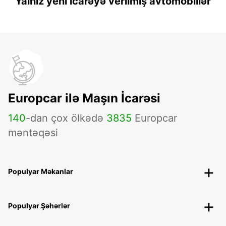
Yalnız yeni icarəyə verilmiş avtomobillər
Europcar ilə Maşın İcarəsi
140
-dan çox ölkədə
3835
Europcar
məntəqəsi
Populyar Məkanlar
Populyar Şəhərlər