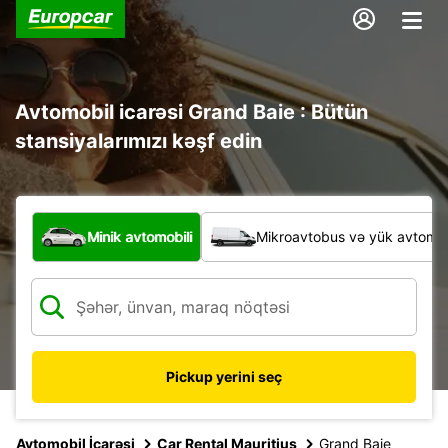
Avtomobil icarəsi Grand Baie : Bütün
stansiyalarımızı kəşf edin
Hansı növ nəqliyyat vasitəsi?
Minik avtomobili
Mikroavtobus və yük avtomobi
Pickup yerini seç
Avtomobil İcarəsi
Car Rental Mauritius
Grand Baie