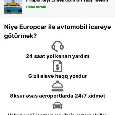
Daha ətraflı
Niyə Europcar ilə avtomobil icarəyə
götürmək?
24 saat yol kənarı yardım
Gizli əlavə haqq yoxdur
Əksər əsas aeroportlarda 24/7 xidmət