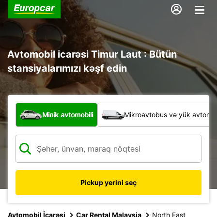
Avtomobil icarəsi Timur Laut : Bütün
stansiyalarımızı kəşf edin
Hansı növ nəqliyyat vasitəsi?
Minik avtomobili
Mikroavtobus və yük avtomobi
Pickup yerini seç
Avtomobil İcarəsi
Car Rental Malaysia
North East