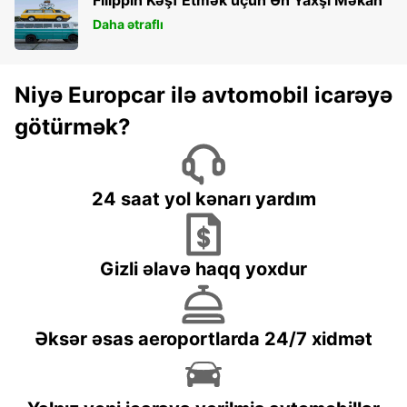
Daha ətraflı
Niyə Europcar ilə avtomobil icarəyə
götürmək?
24 saat yol kənarı yardım
Gizli əlavə haqq yoxdur
Əksər əsas aeroportlarda 24/7 xidmət