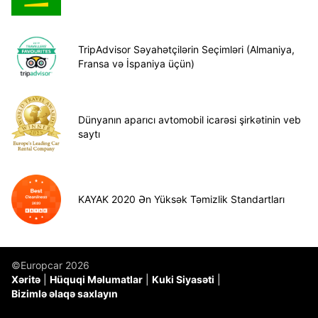
TripAdvisor Səyahətçilərin Seçimləri (Almaniya,
Fransa və İspaniya üçün)
Dünyanın aparıcı avtomobil icarəsi şirkətinin veb
saytı
KAYAK 2020 Ən Yüksək Təmizlik Standartları
©Europcar 2026
Xəritə
Hüquqi Məlumatlar
Kuki Siyasəti
Bizimlə əlaqə saxlayın