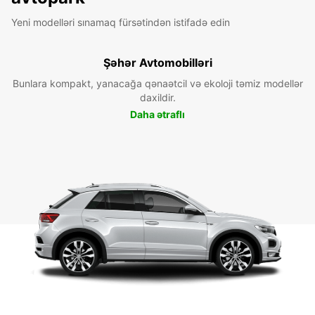
Yeni modelləri sınamaq fürsətindən istifadə edin
Şəhər Avtomobilləri
Bunlara kompakt, yanacağa qənaətcil və ekoloji təmiz modellər
daxildir.
Daha ətraflı