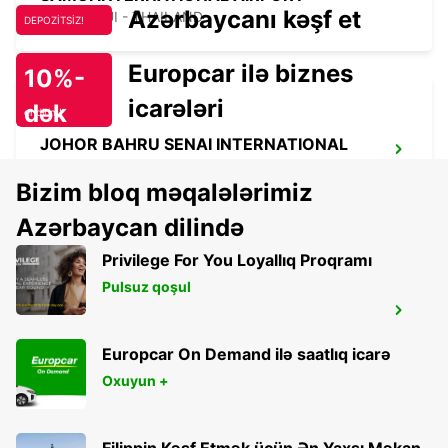
Azərbaycanı kəşf et
KOH SAMUI - THAILAND
DEPOZİTSİZ!
Europcar ilə biznes
10%-
icarələri
dək
endirim!
JOHOR BAHRU SENAI INTERNATIONAL
APT
Bizim bloq məqalələrimiz
JOHOR BAHRU - MALAYSIA
Azərbaycan dilində
Privilege For You Loyallıq Proqramı
Pulsuz qoşul
JOHOR BAHRU DOWNTOWN
JOHOR BAHRU - MALAYSIA
Europcar On Demand ilə saatlıq icarə
Oxuyun +
Filippin Kəşf Etmək üçün Ən Yaxşı Məkan