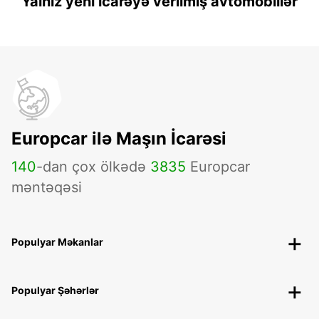
Yalnız yeni icarəyə verilmiş avtomobillər
Europcar ilə Maşın İcarəsi
140
-dan çox ölkədə
3835
Europcar
məntəqəsi
Populyar Məkanlar
Populyar Şəhərlər