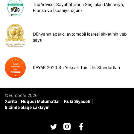
TripAdvisor Səyahətçilərin Seçimləri (Almaniya,
Fransa və İspaniya üçün)
Dünyanın aparıcı avtomobil icarəsi şirkətinin veb
saytı
KAYAK 2020 Ən Yüksək Təmizlik Standartları
©Europcar 2026
Xəritə
Hüquqi Məlumatlar
Kuki Siyasəti
Bizimlə əlaqə saxlayın