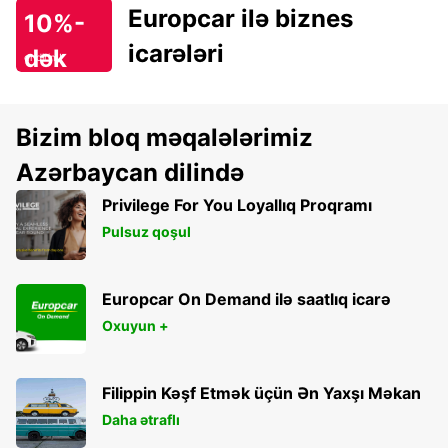
Europcar ilə biznes
10%-
icarələri
dək
endirim!
Bizim bloq məqalələrimiz
Azərbaycan dilində
Privilege For You Loyallıq Proqramı
Pulsuz qoşul
Europcar On Demand ilə saatlıq icarə
Oxuyun +
Filippin Kəşf Etmək üçün Ən Yaxşı Məkan
Daha ətraflı