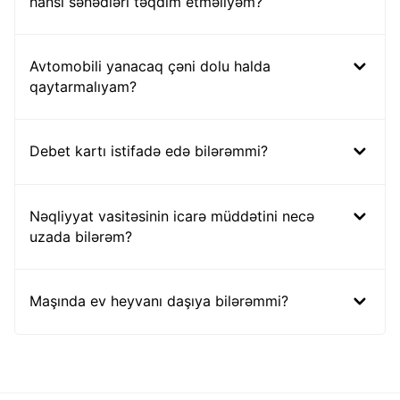
hansı sənədləri təqdim etməliyəm?
Avtomobili yanacaq çəni dolu halda
qaytarmalıyam?
Debet kartı istifadə edə bilərəmmi?
Nəqliyyat vasitəsinin icarə müddətini necə
uzada bilərəm?
Maşında ev heyvanı daşıya bilərəmmi?