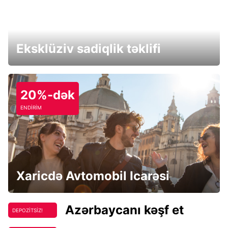
Eksklüziv sadiqlik təklifi
20%-dək
ENDİRİM
Xaricdə Avtomobil Icarəsi
Azərbaycanı kəşf et
DEPOZİTSİZ!