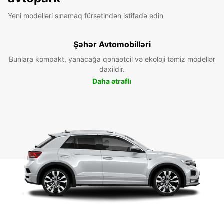
Yeni modelləri sınamaq fürsətindən istifadə edin
Şəhər Avtomobilləri
Bunlara kompakt, yanacağa qənaətcil və ekoloji təmiz modellər
daxildir.
Daha ətraflı