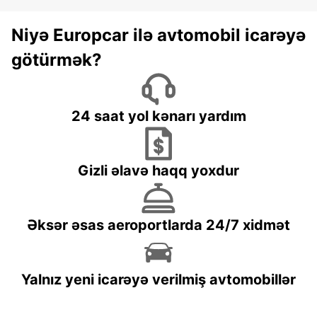
Niyə Europcar ilə avtomobil icarəyə
götürmək?
24 saat yol kənarı yardım
Gizli əlavə haqq yoxdur
Əksər əsas aeroportlarda 24/7 xidmət
Yalnız yeni icarəyə verilmiş avtomobillər