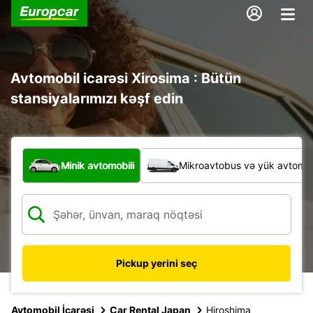
Avtomobil icarəsi Xirosima : Bütün
stansiyalarımızı kəşf edin
Hansı növ nəqliyyat vasitəsi?
Minik avtomobili
Mikroavtobus və yük avtomobi
Pickup yerini seç
Avtomobil İcarəsi
Car Rental Japan
Hiroshima