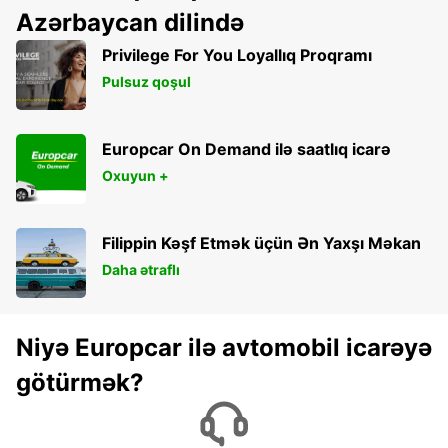
Azərbaycan dilində
Privilege For You Loyallıq Proqramı
Pulsuz qoşul
Europcar On Demand ilə saatlıq icarə
Oxuyun +
Filippin Kəşf Etmək üçün Ən Yaxşı Məkan
Daha ətraflı
Niyə Europcar ilə avtomobil icarəyə
götürmək?