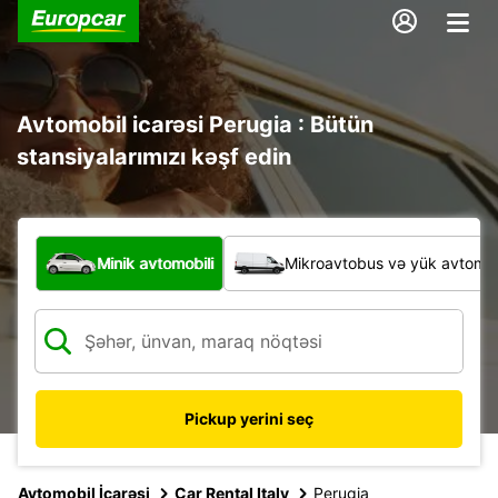
Avtomobil icarəsi Perugia : Bütün
stansiyalarımızı kəşf edin
Hansı növ nəqliyyat vasitəsi?
Minik avtomobili
Mikroavtobus və yük avtomobi
Pickup yerini seç
Avtomobil İcarəsi
Car Rental Italy
Perugia