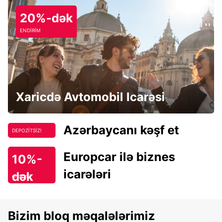
20%-dək
ENDİRİM
Xaricdə Avtomobil Icarəsi
Azərbaycanı kəşf et
DEPOZİTSİZ!
Europcar ilə biznes
10%-
icarələri
dək
endirim!
Bizim bloq məqalələrimiz