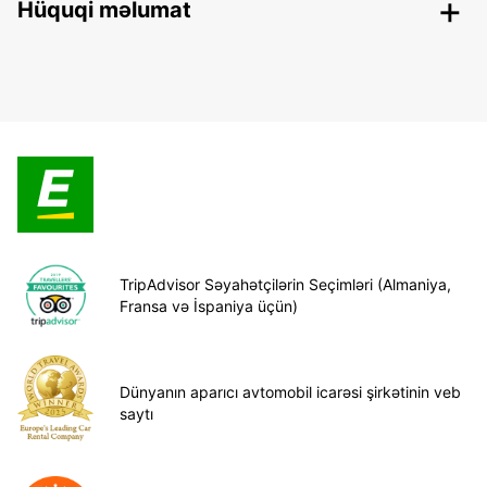
Hüquqi məlumat
TripAdvisor Səyahətçilərin Seçimləri (Almaniya,
Fransa və İspaniya üçün)
Dünyanın aparıcı avtomobil icarəsi şirkətinin veb
saytı