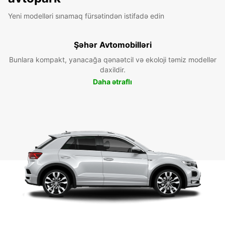
Yeni modelləri sınamaq fürsətindən istifadə edin
Şəhər Avtomobilləri
Bunlara kompakt, yanacağa qənaətcil və ekoloji təmiz modellər
daxildir.
Daha ətraflı