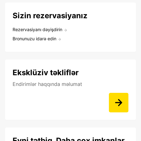
Sizin rezervasiyanız
Rezervasiyanı dəyişdirin
Bronunuzu idarə edin
Eksklüziv təkliflər
Endirimlər haqqında məlumat
Eyni tətbiq. Daha çox imkanlar