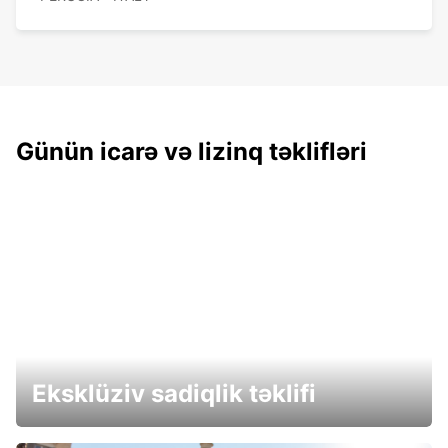
Günün icarə və lizinq təklifləri
Eksklüziv sadiqlik təklifi