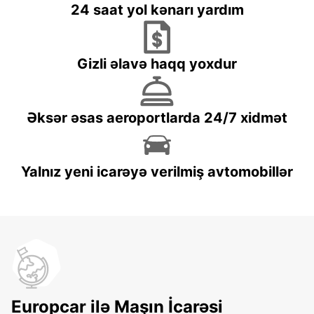
24 saat yol kənarı yardım
Gizli əlavə haqq yoxdur
Əksər əsas aeroportlarda 24/7 xidmət
Yalnız yeni icarəyə verilmiş avtomobillər
Europcar ilə Maşın İcarəsi