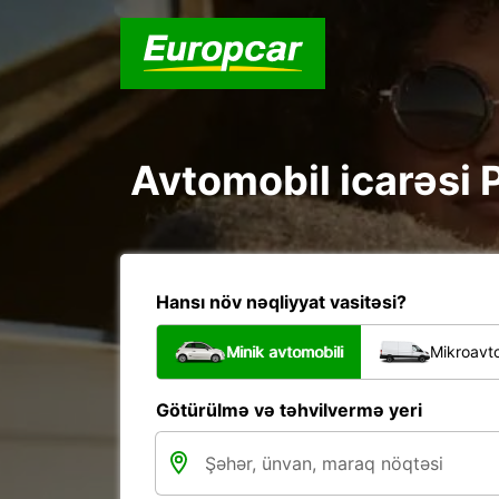
Avtomobil icarəsi P
Hansı növ nəqliyyat vasitəsi?
Minik avtomobili
Mikroavto
Götürülmə və təhvilvermə yeri