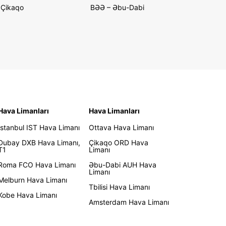
Çikaqo
BƏƏ – Əbu-Dabi
Hava Limanları
Hava Limanları
İstanbul IST Hava Limanı
Ottava Hava Limanı
Dubay DXB Hava Limanı,
Çikaqo ORD Hava
T1
Limanı
Roma FCO Hava Limanı
Əbu-Dabi AUH Hava
Limanı
Melburn Hava Limanı
Tbilisi Hava Limanı
Kobe Hava Limanı
Amsterdam Hava Limanı