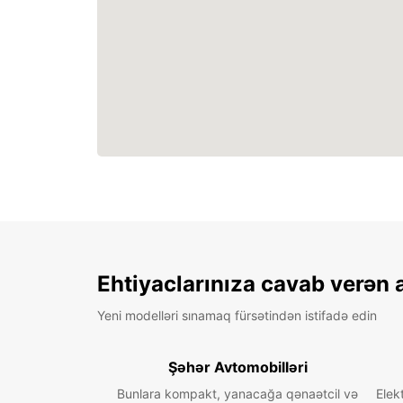
Ehtiyaclarınıza cavab verən 
Yeni modelləri sınamaq fürsətindən istifadə edin
Şəhər Avtomobilləri
Bunlara kompakt, yanacağa qənaətcil və
Elek