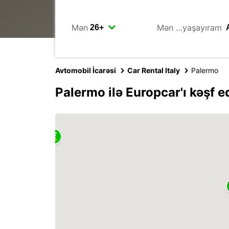
Mən
Mən …yaşayıram
Avtomobil İcarəsi
Car Rental Italy
Palermo
Palermo ilə Europcar'ı kəşf e