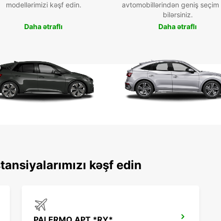
modellərimizi kəşf edin.
avtomobillərindən geniş seçim
bilərsiniz.
Daha ətraflı
Daha ətraflı
tansiyalarımızı kəşf edin
PALERMO APT *RY*