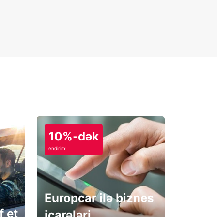
10%-dək
endirim!
Europcar ilə biznes
f et
icarələri