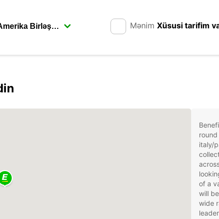
Mənim
Xüsusi tarifim v
din
Benefi
round 
italy/
collec
across
lookin
of a v
will b
wide r
leader