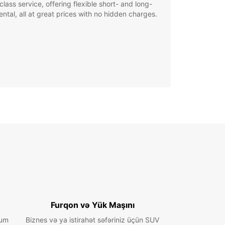
class service, offering flexible short- and long-
ental, all at great prices with no hidden charges.
Furqon və Yük Maşını
ium
Biznes və ya istirahət səfəriniz üçün SUV