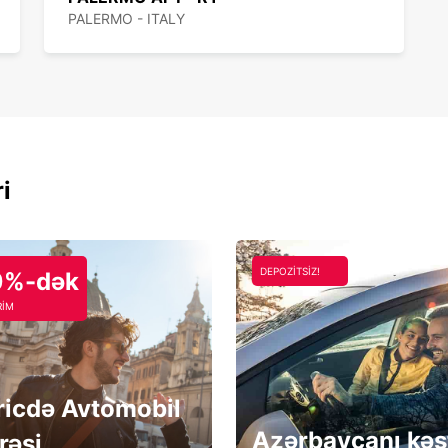
PALERMO - ITALY
ri
DEPOZİTSİZ!
0%-dək
RİM
ricdə Avtomobil
Azərbaycanı kəş
rəsi