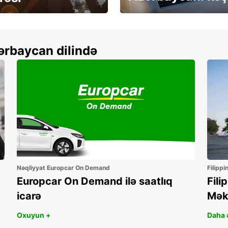
more
Depozitsiz icarə
ərbaycan dilində
Nəqliyyat Europcar On Demand
Filippi
Europcar On Demand ilə saatlıq
Fili
icarə
Mək
Oxuyun +
Daha ə