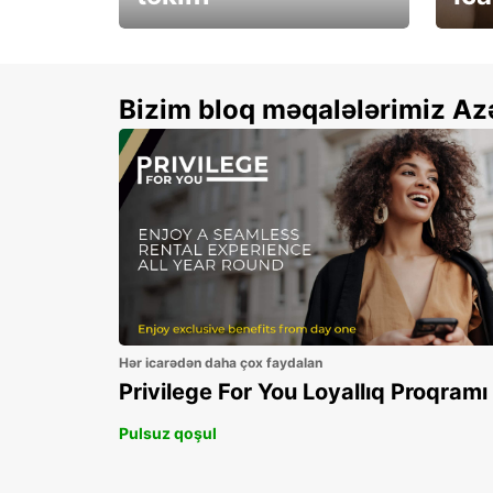
Xallarınızı ikiqatlayın və
See 
qənaət edin!
Bizim bloq məqalələrimiz Az
Hər icarədən daha çox faydalan
Privilege For You Loyallıq Proqramı
Pulsuz qoşul