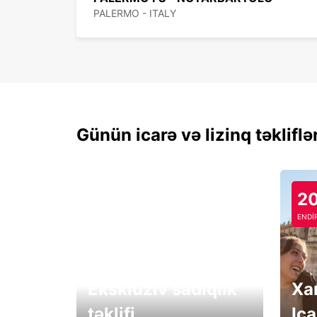
PALERMO - ITALY
Günün icarə və lizinq təkliflə
2
ENDİ
Eksklüziv sadiqlik
Xa
təklifi
Ica