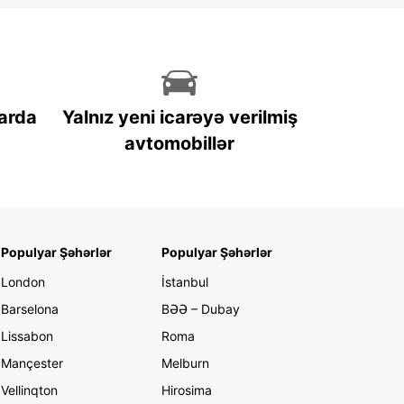
arda
Yalnız yeni icarəyə verilmiş
avtomobillər
Populyar Şəhərlər
Populyar Şəhərlər
London
İstanbul
Barselona
BƏƏ – Dubay
Lissabon
Roma
Mançester
Melburn
Vellinqton
Hirosima