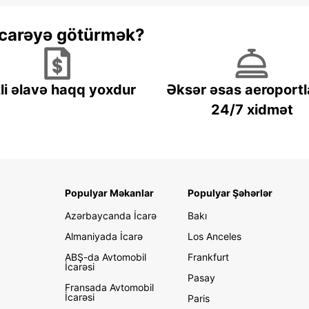
 icarəyə götürmək?
li əlavə haqq yoxdur
Əksər əsas aeroportl
24/7 xidmət
Populyar Məkanlar
Populyar Şəhərlər
Azərbaycanda İcarə
Bakı
Almaniyada İcarə
Los Anceles
ABŞ-da Avtomobil
Frankfurt
İcarəsi
Pasay
Fransada Avtomobil
İcarəsi
Paris