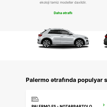
ekoloji təmiz modellər daxildir.
Daha ətraflı
Palermo ətrafında populyar s
PALERMO FS - NOTARBARTOLO