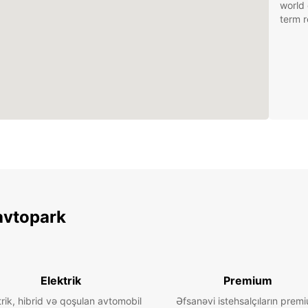
world 
term r
avtopark
Elektrik
Premium
trik, hibrid və qoşulan avtomobil
Əfsanəvi istehsalçıların prem