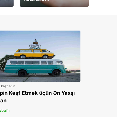
İndi abunə olun
n kəşf edin
ppin Kəşf Etmək üçün Ən Yaxşı
an
traflı